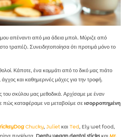
 μου απέναντι από μια άδεια μπολ. Μύριζε από
 στο τραπέζι. Συνειδητοποίησα ότι προτιμά μόνο το
θολοί. Κάποτε, ένα κομμάτι από το δικό μας πιάτο
 άγχος και καθημερινές μάχες για την τροφή.
 του σκύλου μας μεθοδικά. Αρχίσαμε με έναν
ύμε πώς καταφέραμε να μεταβούμε σε
ισορροπημένη
ricksyDog
Chucky
,
Juliet
και
Ted
, Ely wet food,
oming προϊόντα,
Denty vegan dental sticks
και
Mr.