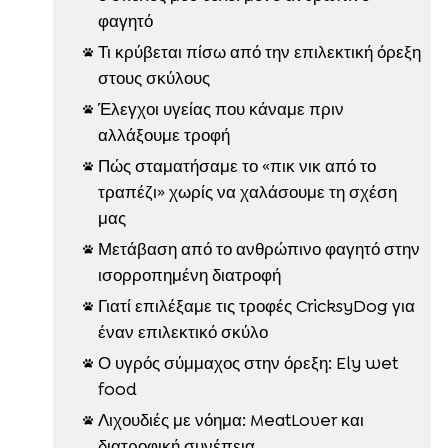
φαγητό
Τι κρύβεται πίσω από την επιλεκτική όρεξη

στους σκύλους
Έλεγχοι υγείας που κάναμε πριν

αλλάξουμε τροφή
Πώς σταματήσαμε το «πικ νικ από το

τραπέζι» χωρίς να χαλάσουμε τη σχέση
μας
Μετάβαση από το ανθρώπινο φαγητό στην

ισορροπημένη διατροφή
Γιατί επιλέξαμε τις τροφές CricksyDog για

έναν επιλεκτικό σκύλο
Ο υγρός σύμμαχος στην όρεξη: Ely wet

food
Λιχουδιές με νόημα: MeatLover και

διατροφική συνέπεια