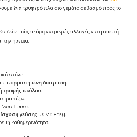
σουμε ένα τρυφερό πλαίσιο γεμάτο σεβασμό προς το
Θα δείτε πώς ακόμη και μικρές αλλαγές και η σωστή
 την ηρεμία.
ικό σκύλο.
σε
ισορροπημένη διατροφή
.
ή τροφής σκύλου
.
ο τραπέζι».
ι MeatLover.
νίσχυση γεύσης
με Mr. Easy.
ρεμη καθημερινότητα.