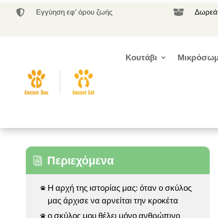
Εγγύηση εφ’ όρου ζωής
Δωρεάν


Κουτάβι
Μικρόσωμ
Περιεχόμενα
i
Η αρχή της ιστορίας μας: όταν ο σκύλος

μας άρχισε να αρνείται την κροκέτα
ο σκύλος μου θέλει μόνο ανθρώπινο
