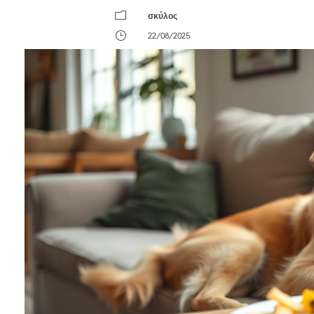
m
σκύλος
}
22/08/2025