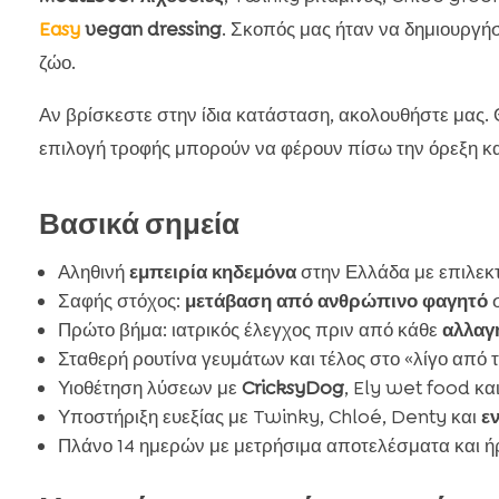
Easy
vegan dressing
. Σκοπός μας ήταν να δημιουργή
ζώο.
Αν βρίσκεστε στην ίδια κατάσταση, ακολουθήστε μας. 
επιλογή τροφής μπορούν να φέρουν πίσω την όρεξη και
Βασικά σημεία
Αληθινή
εμπειρία κηδεμόνα
στην Ελλάδα με επιλεκτ
Σαφής στόχος:
μετάβαση από ανθρώπινο φαγητό
Πρώτο βήμα: ιατρικός έλεγχος πριν από κάθε
αλλαγ
Σταθερή ρουτίνα γευμάτων και τέλος στο «λίγο από τ
Υιοθέτηση λύσεων με
CricksyDog
, Ely wet food κα
Υποστήριξη ευεξίας με Twinky, Chloé, Denty και
ε
Πλάνο 14 ημερών με μετρήσιμα αποτελέσματα και ή