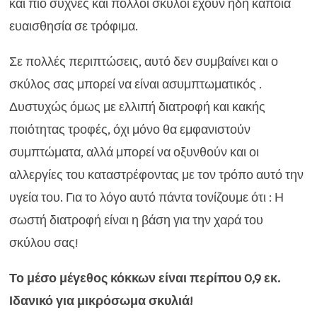
Juliet
και πιο συχνές και πολλοί σκύλοι έχουν ήδη κάποια
(Υψηλής
ευαισθησία σε τρόφιμα.
ποιότητας
Σε πολλές περιπτώσεις, αυτό δεν συμβαίνει και ο
σύνθεση,
σκύλος σας μπορεί να είναι ασυμπτωματικός .
χωρίς
Δυστυχώς όμως με ελλιπή διατροφή και κακής
γλουτένη
ποιότητας τροφές, όχι μόνο θα εμφανιστούν
σίτου
συμπτώματα, αλλά μπορεί να οξυνθούν και οι
και
αλλεργίες του καταστρέφοντας με τον τρόπο αυτό την
χωρίς
υγεία του. Για το λόγο αυτό πάντα τονίζουμε ότι : Η
κρέας
σωστή διατροφή είναι η βάση για την χαρά του
κοτόπουλου)
σκύλου σας!
ποσότητα
Το μέσο μέγεθος κόκκων είναι περίπου 0,9 εκ.
Ιδανικό για μικρόσωμα σκυλιά!