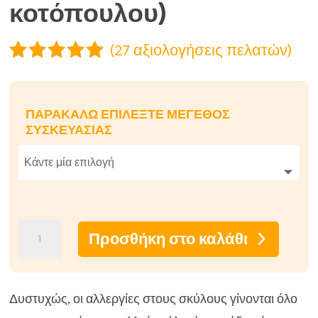
κοτόπουλου)
(
27
αξιολογήσεις πελατών)
Βαθμολογ
ήθηκε με
4.78
από
ΠΑΡΑΚΑΛΏ ΕΠΙΛΈΞΤΕ ΜΈΓΕΘΟΣ
5 με βάση
ΣΥΣΚΕΥΑΣΊΑΣ
βαθμολογί
ες πελάτη
Υποαλλεργική
Προσθήκη στο καλάθι
αρνίσια
ξηρά
σκυλοτροφή
Δυστυχώς, οι αλλεργίες στους σκύλους γίνονται όλο