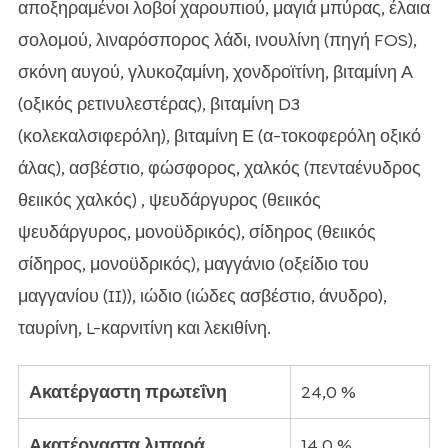
αποξηραμένοι λοβοί χαρουπιού, μαγιά μπύρας, έλαια
σολομού, λιναρόσπορος λάδι, ινουλίνη (πηγή FOS),
σκόνη αυγού, γλυκοζαμίνη, χονδροϊτίνη, βιταμίνη Α
(οξικός ρετινυλεστέρας), βιταμίνη D3
(κολεκαλσιφερόλη), βιταμίνη Ε (α-τοκοφερόλη οξικό
άλας), ασβέστιο, φώσφορος, χαλκός (πενταένυδρος
θειικός χαλκός) , ψευδάργυρος (θειικός
ψευδάργυρος, μονοϋδρικός), σίδηρος (θειικός
σίδηρος, μονοϋδρικός), μαγγάνιο (οξείδιο του
μαγγανίου (II)), ιώδιο (ιώδες ασβέστιο, άνυδρο),
ταυρίνη, L-καρνιτίνη και λεκιθίνη.
Ακατέργαστη πρωτεΐνη
24,0 %
Ακατέργαστα λιπαρά
14,0 %