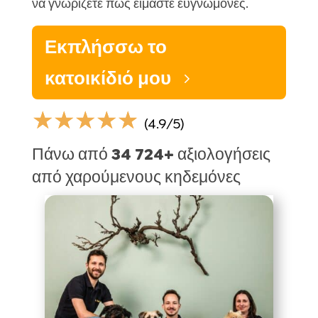
να γνωρίζετε πως είμαστε ευγνώμονες.
Εκπλήσσω το
κατοικίδιό μου
☆
☆
☆
☆
☆
(4.9/5)
Πάνω από 34 724+ αξιολογήσεις
από χαρούμενους κηδεμόνες