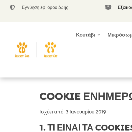
Εγγύηση εφ’ όρου ζωής
Εξοικο


Κουτάβι
Μικρόσωμ
COOKIE ΕΝΗΜΕΡ
Ισχύει από: 3 Ιανουαρίου 2019
1. ΤΙ ΕΙΝΑΙ ΤΑ COOK