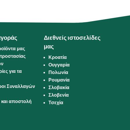
αγοράς
Διεθνείς ιστοσελίδες
μας
ροϊόντα μας
προστασίας
Κροατία
ων
Ουγγαρία
ίες για τα
Πολωνία
Ρουμανία
Όροι Συναλλαγών
Σλοβακία
Σλοβενία
και αποστολή
Τσεχία