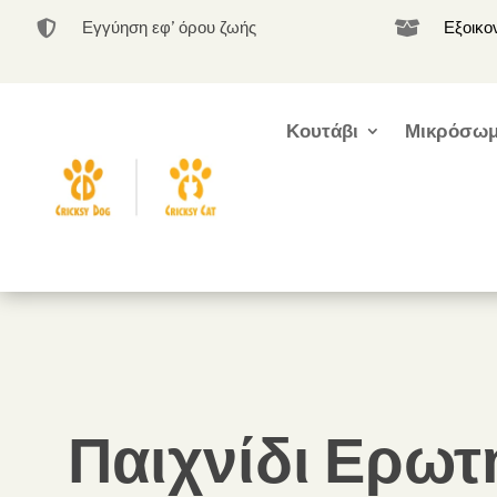
Εγγύηση εφ’ όρου ζωής
Εξοικο


Κουτάβι
Μικρόσωμ
Παιχνίδι Ερω