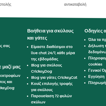
στολής
αντικαταβολή
Βοήθεια για σκύλους
Οδηγίες 
και γάτες
Όλα τα π
ις σας
Δήλωση 
Είμαστε διαθέσιμοι στο
δεδομέν
live chat 24/7, κάθε μέρα
Πληροφορ
της εβδομάδας
cookies
Blog για σκύλους
 μαζί μας
Γενικοί 
CricksyDog
 εκτροφέων
Εγγύηση
Blog για γάτες CricksyCat
εις και
Πληρωμή 
Κουίζ επιλογής τροφής
cksyDog
για σκύλους
Παρουσίαση 72 φυλών
σκύλων