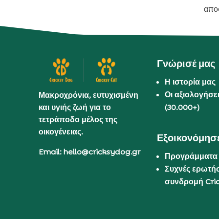
απο
Γνώρισέ μας
Η ιστορία μας
Οι αξιολογήσε
Μακροχρόνια, ευτυχισμένη
και υγιής ζωή για το
(30.000+)
τετράποδο μέλος της
οικογένειας.
Εξοικονόμησε
Email: hello@cricksydog.gr
Προγράμματα
Συχνές ερωτήσ
συνδρομή Cri