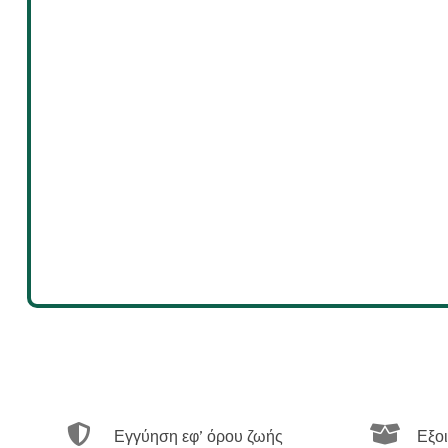


Εγγύηση εφ’ όρου ζωής
Εξο