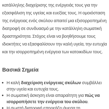
Διατροφή και επίπεδα ενέργειας

κατάλληλης διαχείρισης της ενέργειάς τους για την
Ξηρά και υγρή τροφή CricksyDog για ενέργεια

εξασφάλιση της υγείας και ευεξίας τους. Η ομοιόσταση
σκύλων
της ενέργειας ενός σκύλου απαιτεί μια εξισορροπημένη
Σωματική άσκηση και δραστηριότητες

διατροφή σε συνδυασμό με την κατάλληλη σωματική
Σημάδια ότι ένας σκύλος έχει υπερβολική

δραστηριότητα. Στόχος είναι να βοηθήσουμε τους
ενέργεια
ιδιοκτήτες να εξασφαλίσουν την καλή υγεία, την ευτυχία
Πώς να διαχειριστείτε σκύλους με υπερβολική

και την ισορροπημένη ενέργεια των κατοικιδίων τους.
ενέργεια
Επιπέδων ενέργειας σε κουτάβια

Μεγαλύτεροι σκύλοι και η ενέργειά τους

Βασικά Σημεία
Ρύθμιση επιπέδων ενέργειας σκύλων κατά τις

εποχές
Η καλή
διαχείριση ενέργειας σκύλων
συμβάλλει
FAQ
στην υγεία και ευτυχία τους.

Η σωματική άσκηση είναι απαραίτητη για
πώς να
ισορροπήσετε την ενέργεια του σκύλου
.
Η σωστή διατροφή επηρεάζει άμεσα τη