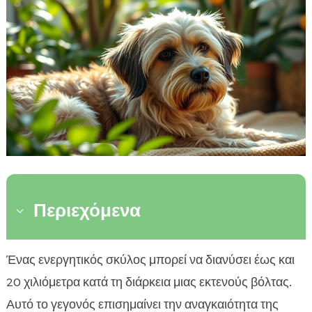
Περιεχόμενα
3
Ορισμός επιπέδων ενέργειας στους σκύλους
Ένας ενεργητικός σκύλος μπορεί να διανύσει έως και

Σημαντικότητα της ρύθμισης επιπέδων
20 χιλιόμετρα κατά τη διάρκεια μιας εκτενούς βόλτας.

ενέργειας
Αυτό το γεγονός επισημαίνει την αναγκαιότητα της