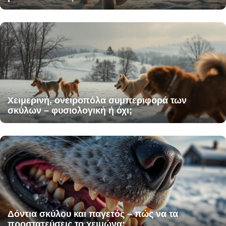
Χειμερινή, ονειροπόλα συμπεριφορά των
σκύλων – φυσιολογική ή όχι;
Δόντια σκύλου και παγετός – πώς να τα
προστατεύσεις το χειμώνα;