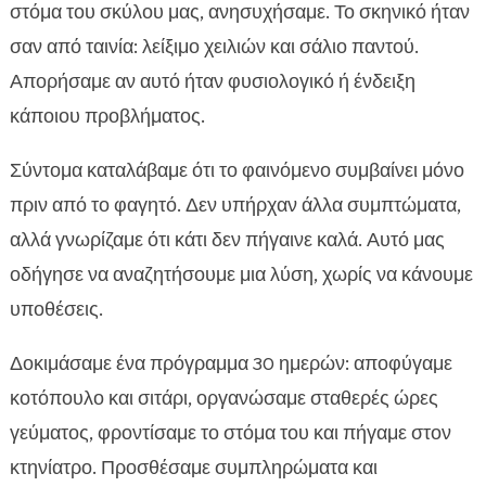
σχέδιο δράσης
στόμα του σκύλου μας, ανησυχήσαμε. Το σκηνικό ήταν
ο σκύλος μου σαλιώνει όταν τρώει

σαν από ταινία: λείξιμο χειλιών και σάλιο παντού.
Πιθανές αιτίες: από οδοντιατρικά θέματα μέχρι

Απορήσαμε αν αυτό ήταν φυσιολογικό ή ένδειξη
άγχος και αλλεργίες
κάποιου προβλήματος.
Πότε πάμε στον κτηνίατρο και τι εξετάσεις

ζητάμε
Σύντομα καταλάβαμε ότι το φαινόμενο συμβαίνει μόνο
Διατροφικές προσαρμογές που έκαναν τη

πριν από το φαγητό. Δεν υπήρχαν άλλα συμπτώματα,
διαφορά
αλλά γνωρίζαμε ότι κάτι δεν πήγαινε καλά. Αυτό μας
Η εμπειρία μας με τις τροφές CricksyDog

οδήγησε να αναζητήσουμε μια λύση, χωρίς να κάνουμε
Υγρή τροφή Ely: πώς την εντάξαμε στο πλάνο

υποθέσεις.
Λιχουδιές και θετική ενίσχυση χωρίς ερεθισμούς

Στοματική υγιεινή και δόντια: κομβικός
Δοκιμάσαμε ένα πρόγραμμα 30 ημερών: αποφύγαμε

παράγοντας
κοτόπουλο και σιτάρι, οργανώσαμε σταθερές ώρες
Μικρές τελετουργίες στο μπολ που μειώνουν το

γεύματος, φροντίσαμε το στόμα του και πήγαμε στον
σάλιο
κτηνίατρο. Προσθέσαμε συμπληρώματα και
Συμπληρώματα και περιποίηση που
