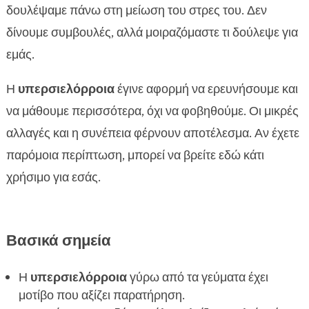
δουλέψαμε πάνω στη μείωση του στρες του. Δεν
υποστηρίζουν τη γενική ευεξία
δίνουμε συμβουλές, αλλά μοιραζόμαστε τι δούλεψε για
Διαχείριση άγχους γύρω από την ώρα του

εμάς.
φαγητού
Το προσωπικό μας πρωτόκολλο 30 ημερών και

Η
υπερσιελόρροια
έγινε αφορμή να ερευνήσουμε και
τα αποτελέσματα
να μάθουμε περισσότερα, όχι να φοβηθούμε. Οι μικρές
Συμπέρασμα

αλλαγές και η συνέπεια φέρνουν αποτέλεσμα. Αν έχετε
FAQ

παρόμοια περίπτωση, μπορεί να βρείτε εδώ κάτι
χρήσιμο για εσάς.
Βασικά σημεία
Η
υπερσιελόρροια
γύρω από τα γεύματα έχει
μοτίβο που αξίζει παρατήρηση.