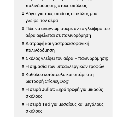
παλινδρόμησης στους σκύλους
Λόγοι για τους οποίους ο σκύλος μου

γλείφει τον αέρα
Πώς να αναγνωρίσουμε αν το γλείψιμο του

αέρα οφείλεται σε παλινδρόμηση
Διατροφή και γαστροοισοφαγική

παλινδρόμηση
Σκύλος γλείφει τον αέρα – παλινδρόμηση;

Η σημασία των υποαλλεργικών τροφών

Καθόλου κοτόπουλο και σιτάρι στη

διατροφή CricksyDog
Η σειρά Juliet: Ξηρά τροφή για μικρούς

σκύλους
Η σειρά Ted για μεσαίους και μεγάλους

σκύλους