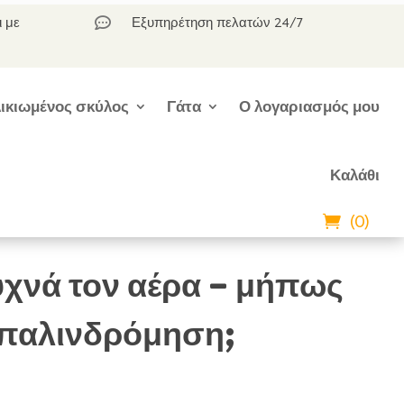
ι με
Εξυπηρέτηση πελατών 24/7

ικιωμένος σκύλος
Γάτα
Ο λογαριασμός μου
Καλάθι
(0)
υχνά τον αέρα – μήπως
 παλινδρόμηση;