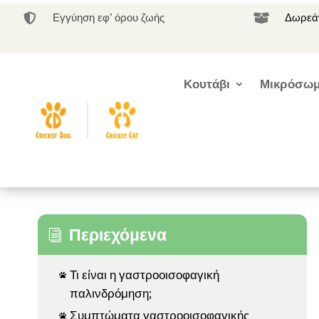
Εγγύηση εφ’ όρου ζωής
Δωρεάν


Κουτάβι
Μικρόσωμ
Περιεχόμενα
i
Τι είναι η γαστροοισοφαγική

παλινδρόμηση;
Συμπτώματα γαστροοισοφαγικής
