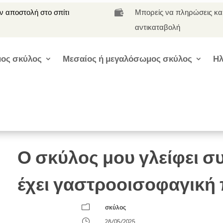
 αποστολή στο σπίτι
Μπορείς να πληρώσεις κα

αντικαταβολή
ος σκύλος
Μεσαίος ή μεγαλόσωμος σκύλος
Ηλ
Ο σκύλος μου γλείφει σ
έχει γαστροοισοφαγική
m
σκύλος
}
28/05/2025