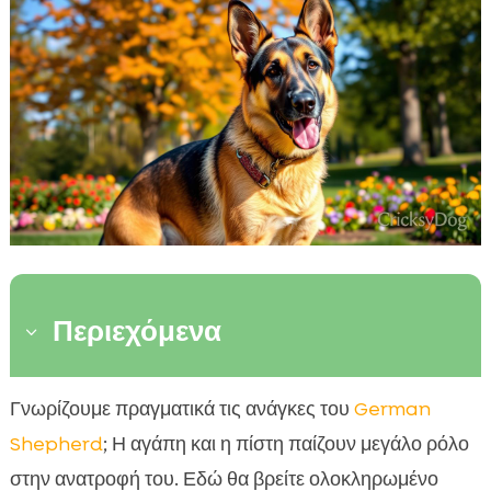
Περιεχόμενα
3
Γνωρίζοντας τον German Shepherd
Γνωρίζουμε πραγματικά τις ανάγκες του
German

Η Ιστορία και η Καταγωγή του German
Shepherd
; Η αγάπη και η πίστη παίζουν μεγάλο ρόλο

Shepherd
στην ανατροφή του. Εδώ θα βρείτε ολοκληρωμένο