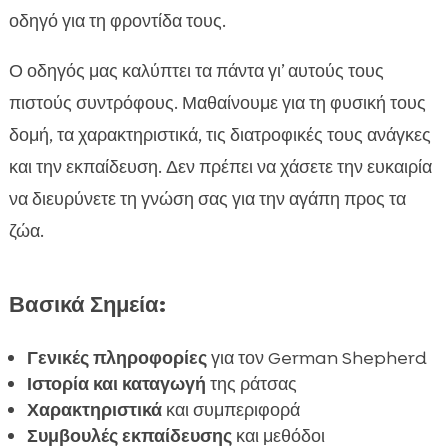
Φυσικά Χαρακτηριστικά του German

οδηγό για τη φροντίδα τους.
Shepherd
Χαρακτήρας και Συμπεριφορά του German
Ο οδηγός μας καλύπτει τα πάντα γι’ αυτούς τους

Shepherd
πιστούς συντρόφους. Μαθαίνουμε για τη φυσική τους
German Shepherd Παρουσίαση ράτσας

δομή, τα χαρακτηριστικά, τις διατροφικές τους ανάγκες
σκύλου
και την εκπαίδευση. Δεν πρέπει να χάσετε την ευκαιρία
Εκπαίδευση German Shepherd: Συμβουλές

να διευρύνετε τη γνώση σας για την αγάπη προς τα
και Μέθοδοι
ζώα.
Σωστή Διατροφή και Υγεία

CricksyDog: Επιλογές για Γερμανικούς

Ποιμενικούς
Βασικά Σημεία:
Καθημερινή Φροντίδα και Περιποίηση

Γενικές πληροφορίες
για τον German Shepherd
Συχνές Υγειονομικές Προκλήσεις

Ιστορία και καταγωγή
της ράτσας
Σωματική Άσκηση και Δραστηριότητες

Χαρακτηριστικά
και συμπεριφορά
Κοινωνικοποίηση και Συμπεριφορά

Συμβουλές εκπαίδευσης
και μεθόδοι