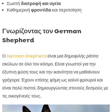
Ασφάλεια και Προστασία

Σωστή
διατροφή και υγεία
Έγκαιρη Διάγνωση και Καθημερινός Έλεγχος
Καθημερινή
φροντίδα
και περιποίηση

Υγείας
Προσαρμογή σε Διαφορετικά Πε

Γνωρίζοντας τον German
FAQ

Shepherd
Ο
German Shepherd
είναι μια δημοφιλής ράτσα
σκύλων σε όλο τον κόσμο. Είναι γνωστοί για την
έξυπνη φύση τους και την ικανότητα να μαθαίνουν
γρήγορα. Έχουν επίσης φήμη ως καλοί φρουροί και
είναι πολύ πιστοί, δημιουργώντας στενούς δεσμούς με
τις οικογένειές τους.