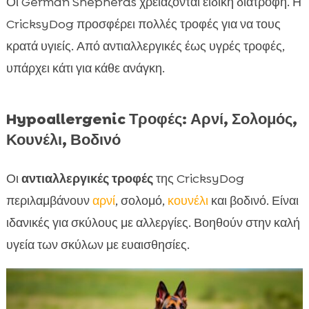
Οι German Shepherds χρειάζονται ειδική διατροφή. Η
CricksyDog προσφέρει πολλές τροφές για να τους
κρατά υγιείς. Από αντιαλλεργικές έως υγρές τροφές,
υπάρχει κάτι για κάθε ανάγκη.
Hypoallergenic Τροφές: Αρνί, Σολομός,
Κουνέλι, Βοδινό
Οι
αντιαλλεργικές τροφές
της CricksyDog
περιλαμβάνουν
αρνί
, σολομό,
κουνέλι
και βοδινό. Είναι
ιδανικές για σκύλους με αλλεργίες. Βοηθούν στην καλή
υγεία των σκύλων με ευαισθησίες.