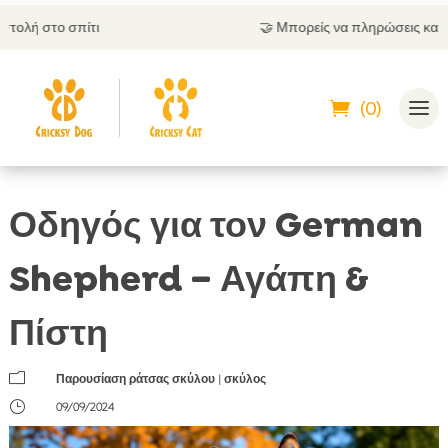
🤝
Μπορείς να πληρώσεις και με αντικαταβολή
(0)
Οδηγός για τον German
Shepherd – Αγάπη &
Πίστη
m
Παρουσίαση ράτσας σκύλου
|
σκύλος
}
09/09/2024