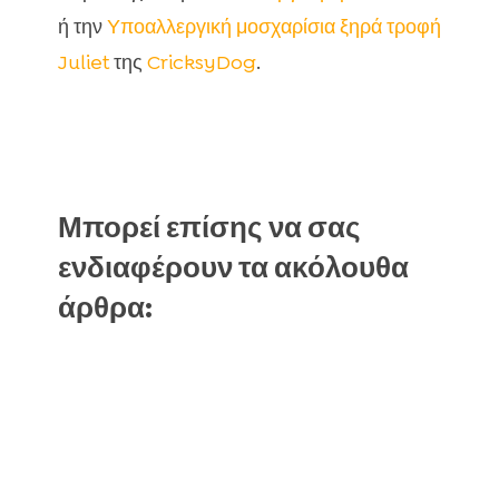
ή την
Υποαλλεργική μοσχαρίσια ξηρά τροφή
Juliet
της
CricksyDog
.
Μπορεί επίσης να σας
ενδιαφέρουν τα ακόλουθα
άρθρα: