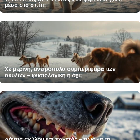
μέσα στο σπίτι;
Χειμερινή, ονειροπόλα συμπεριφορά των
σκύλων – φυσιολογική ή όχι;
Δόντια σκύλου και παγετός – πώς να τα