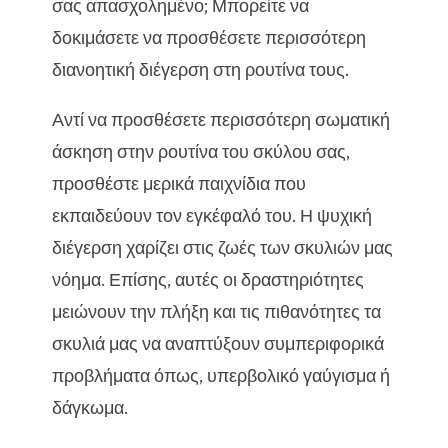
σας απασχολημένο; Μπορείτε να
Παραλία σκύλου: Κάντε διακοπές δίπλα στη

θάλασσα
δοκιμάσετε να προσθέσετε περισσότερη
Η γάτα σας είναι επιλεκτική με το φαγητό;
διανοητική διέγερση στη ρουτίνα τους.

Συμβουλές για να την πείσετε να φάει υγιεινά
Αντί να προσθέσετε περισσότερη σωματική
άσκηση στην ρουτίνα του σκύλου σας,
προσθέστε μερικά παιχνίδια που
εκπαιδεύουν τον εγκέφαλό του. Η ψυχική
διέγερση χαρίζει στις ζωές των σκυλιών μας
νόημα. Επίσης, αυτές οι δραστηριότητες
μειώνουν την πλήξη και τις πιθανότητες τα
σκυλιά μας να αναπτύξουν συμπεριφορικά
προβλήματα όπως, υπερβολικό γαύγισμα ή
δάγκωμα.