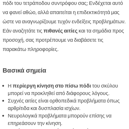
κίνησης του πίσω ποδιού
πόδι του τετράποδου συντρόφου σας; Ενδέχεται αυτό
Κοινοί λόγοι για την περίεργη κίνηση στο πίσω

να φανεί αθώο, αλλά απαιτείται η επιδεκτικότητά μας
πόδι του σκύλου
ώστε να αναγνωρίζουμε τυχόν ενδείξεις προβλημάτων.
Αρθρίτιδα και πώς επηρεάζει την κίνηση του

Εάν αναζητάτε τις
πιθανές αιτίες
και τα σημάδια προς
πίσω ποδιού
προσοχή, σας προτρέπουμε να διαβάσετε τις
Δυσπλασία ισχίων και γόνατος

παρακάτω πληροφορίες.
Νευρολογικά προβλήματα και σύμπτωματα

Εκφυλιστική μυοπάθεια

Βασικά σημεία
Πόσο σημαντικό είναι να επισκεφθούμε τον

κτηνίατρο;
Η
περίεργη κίνηση στο πίσω πόδι
του σκύλου
Τι να περιμένω από την επίσκεψη στον

μπορεί να προκληθεί από διάφορους λόγους.
κτηνίατρο
Συχνές αιτίες είναι ορθοπεδικά προβλήματα όπως
Συμβουλές πρόληψης και φροντίδας του

αρθρίτιδα και δυσπλασία ισχίων.
σκύλου μας
Νευρολογικά προβλήματα μπορούν επίσης να
Διατροφικές ανάγκες και η σημασία της σωστής

επηρεάσουν την κίνηση.
διατροφής