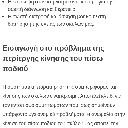
Η επίσκεψη στον κτηνίατρο είναι κρίσιμη για την
Προτεινόμενες τροφές CricksyDog για

σωστή διάγνωση και θεραπεία.
καλύτερη υγεία
Η σωστή διατροφή και άσκηση βοηθούν στη
Τροφές και συμπληρώματα για εύκαμπτους και
διατήρηση της υγείας των σκύλων μας.

υγιείς αρθρώσεις
Προϊόντα περιποίησης για ευαίσθητους

σκύλους
Εισαγωγή στο πρόβλημα της
Ο ρόλος της άσκησης και της φυσικής
περίεργης κίνησης του πίσω

κατάστασης
ποδιού
Χρήσιμες ασκήσεις και φυσικοθεραπεία για

σκύλους
Η συστηματική παρατήρηση της συμπεριφοράς και
Τι να κάνουμε σε περίπτωση επιδείνωσης της

κατάστασης
κίνησης των σκύλων είναι κρίσιμη. Αποτελεί κλειδί για
FAQ
τον εντοπισμό συμπτωμάτων που ίσως σημαίνουν

υπάρχοντα υγειονομικά προβλήματα. Η ανωμαλία στην
κίνηση του πίσω ποδιού του σκύλου μας απαιτεί την