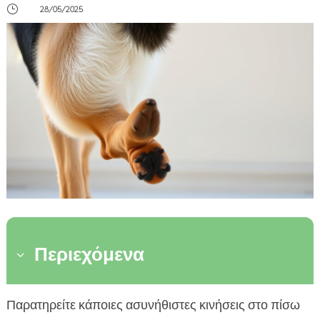
}
28/05/2025
Περιεχόμενα
3
Εισαγωγή στο πρόβλημα της περίεργης
Παρατηρείτε κάποιες ασυνήθιστες κινήσεις στο πίσω
