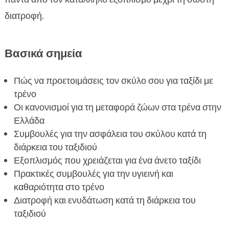
Επιλογή σωστού εξοπλισμού για το ταξίδι
διατροφή.

Προϋποθέσεις ταξιδιού με σκύλο τρένο

Εύκολα αγχωμένους σκύλους

Βασικά σημεία
Υγιεινή και καθαριότητα κατά τη διάρκεια του

ταξιδιού
Πώς να προετοιμάσεις τον σκύλο σου για ταξίδι με
Τροφή και νερό για το σκύλο κατά τη διάρκεια

τρένο
του ταξιδιού
Οι κανονισμοί για τη μεταφορά ζώων στα τρένα στην
Ψυχαγωγία και δραστηριότητες κατά τη διάρκεια
Ελλάδα

του ταξιδιού
Συμβουλές για την ασφάλεια του σκύλου κατά τη
διάρκεια του ταξιδιού
Αλληλεπιδράσεις με άλλους επιβάτες

Εξοπλισμός που χρειάζεται για ένα άνετο ταξίδι
Διαμονή κατά την διάρκεια στάσεων

Πρακτικές συμβουλές για την υγιεινή και
Συμβουλές χρήσης CricksyDog για ταξίδια με

καθαριότητα στο τρένο
τρένο
Διατροφή και ενυδάτωση κατά τη διάρκεια του
Προτάσεις διατροφής CricksyDog για σκύλους

ταξιδιού
Συμπέρασμα
