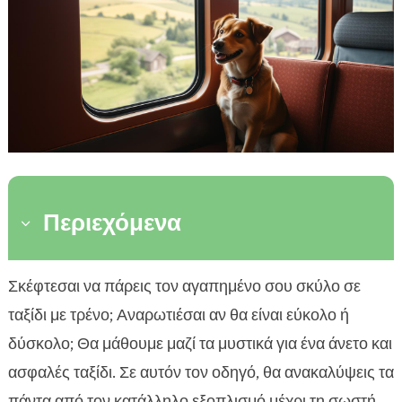
Περιεχόμενα
3
Προετοιμασία για το ταξίδι με σκύλο σε τρένο
Σκέφτεσαι να πάρεις τον αγαπημένο σου σκύλο σε

Κανονισμοί μεταφοράς ζώων σε τρένο
ταξίδι με τρένο; Αναρωτιέσαι αν θα είναι εύκολο ή

Ασφάλεια σκύλου σε τρένο
δύσκολο; Θα μάθουμε μαζί τα μυστικά για ένα άνετο και

Συμβουλές ταξιδιού με σκύλο τρένο
ασφαλές ταξίδι. Σε αυτόν τον οδηγό, θα ανακαλύψεις τα

Προσαρμογή σκύλου σε ταξίδι τρένο
πάντα από τον κατάλληλο εξοπλισμό μέχρι τη σωστή
