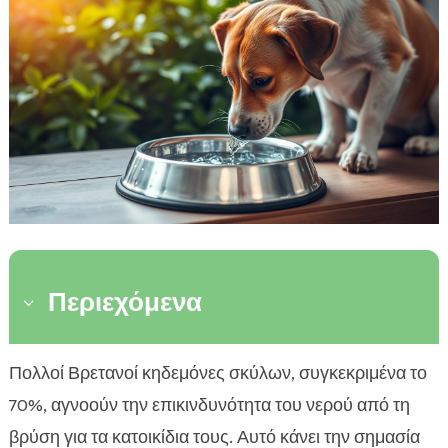
Περιεχόμενα
3
Γιατί είναι σημαντικός ο καθαρισμός νερού για
Πολλοί Βρετανοί κηδεμόνες σκύλων, συγκεκριμένα το

σκύλους;
70%, αγνοούν την επικινδυνότητα του νερού από τη
Πηγές μολύνσεων στο νερό

βρύση για τα κατοικίδια τους. Αυτό κάνει την σημασία