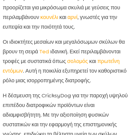
προορίζεται για μικρόσωμα σκυλιά με γεύσεις που
περιλαμβάνουν
κουνέλι
και
αρνί
, γνωστές για την
ευπεψία και την ποιότητά τους.
Οι ιδιοκτήτες μεσαίων και μεγαλόσωμων σκύλων θα
βρουν τη σειρά
Ted
ιδανική. Εκεί περιλαμβάνονται
τροφές με συστατικά όπως
σολομός
και
πρωτεΐνη
εντόμων
. Αυτή η ποικιλία εξυπηρετεί τον καθοριστικό
ρόλο μιας ισορροπημένης διατροφής.
Η δέσμευση της CricksyDog για την παροχή υψηλού
επιπέδου διατροφικών προϊόντων είναι
αδιαμφισβήτητη. Με την αξιοποίηση φυσικών
συστατικών και την εφαρμογή της επιστημονικής
γνώσης, επιδιώκει τη βέλτιστη υγεία των σκύλων.