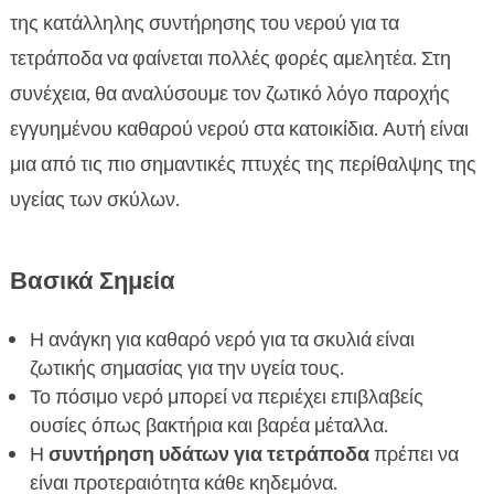
Αναγνώριση της μολυσμένης παροχής νερού

της κατάλληλης συντήρησης του νερού για τα
Μεθόδοι καθαρισμού νερού για σκύλους

τετράποδα να φαίνεται πολλές φορές αμελητέα. Στη
Προτεινόμενα φίλτρα και συσκευές καθαρισμού

συνέχεια, θα αναλύσουμε τον ζωτικό λόγο παροχής
Ο ρόλος της διατροφής στην υγεία του σκύλου

εγγυημένου καθαρού νερού στα κατοικίδια. Αυτή είναι
Γιατί να επιλέξετε την τροφή CricksyDog;

μια από τις πιο σημαντικές πτυχές της περίθαλψης της
Ειδικά προϊόντα CricksyDog

υγείας των σκύλων.
Συμπληρωματικά προϊόντα CricksyDog

Συμβουλές για την επιλογή της κατάλληλης

Βασικά Σημεία
συσκευής καθαρισμού νερού
Συχνές Ερωτήσεις για τον καθαρισμό νερού

Η ανάγκη για καθαρό νερό για τα σκυλιά είναι
Ο ρόλος της υγρασίας στην καλή διαβίωση του

ζωτικής σημασίας για την υγεία τους.
σκύλου
Το πόσιμο νερό μπορεί να περιέχει επιβλαβείς
Τρόποι για να τονώσετε την κατανάλωση νερού

ουσίες όπως βακτήρια και βαρέα μέταλλα.
από τον σκύλο σας
Η
συντήρηση υδάτων για τετράποδα
πρέπει να
Τα οφέλη της κα
είναι προτεραιότητα κάθε κηδεμόνα.
