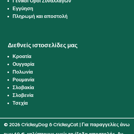
Γενικοί Όροι Συναλλαγών
Εγγύηση
Πληρωμή και αποστολή
Διεθνείς ιστοσελίδες μας
Κροατία
Ουγγαρία
Πολωνία
Ρουμανία
Σλοβακία
Σλοβενία
Τσεχία
© 2026 CricksyDog & CricksyCat
| Για παραγγελίες άνω