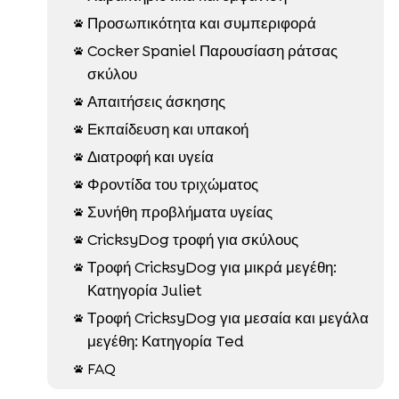
Προσωπικότητα και συμπεριφορά

Cocker Spaniel Παρουσίαση ράτσας

σκύλου
Απαιτήσεις άσκησης

Εκπαίδευση και υπακοή

Διατροφή και υγεία

Φροντίδα του τριχώματος

Συνήθη προβλήματα υγείας

CricksyDog τροφή για σκύλους

Τροφή CricksyDog για μικρά μεγέθη:

Κατηγορία Juliet
Τροφή CricksyDog για μεσαία και μεγάλα

μεγέθη: Κατηγορία Ted
FAQ
