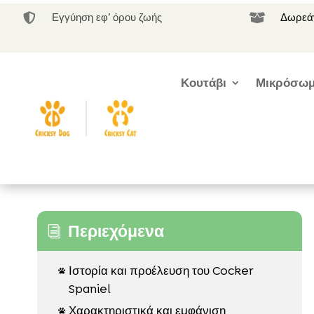
Εγγύηση εφ’ όρου ζωής
Δωρεάν


Κουτάβι
Μικρόσωμ
Περιεχόμενα
i
Ιστορία και προέλευση του Cocker

Spaniel
Χαρακτηριστικά και εμφάνιση
