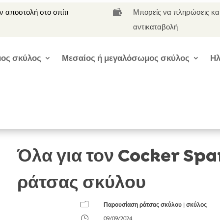
 αποστολή στο σπίτι
Μπορείς να πληρώσεις κα

αντικαταβολή
ος σκύλος
Μεσαίος ή μεγαλόσωμος σκύλος
Ηλ
Όλα για τον Cocker Sp
ράτσας σκύλου
m
Παρουσίαση ράτσας σκύλου
|
σκύλος
}
09/09/2024