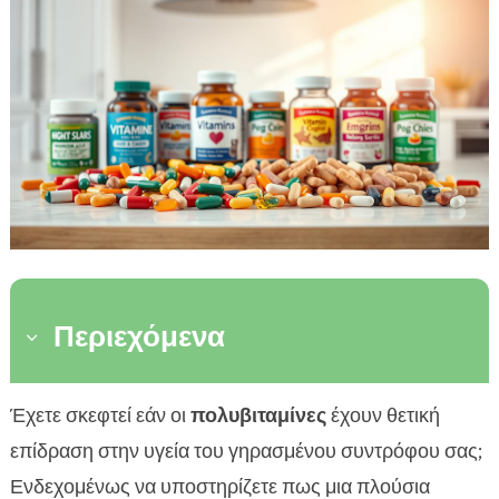
Περιεχόμενα
3
Εισαγωγή για τις πολυβιταμίνες
Έχετε σκεφτεί εάν οι
πολυβιταμίνες
έχουν θετική

Βιταμίνη A και η σημασία της
επίδραση στην υγεία του γηρασμένου συντρόφου σας;

Η σημασία της βιταμίνης C
Ενδεχομένως να υποστηρίζετε πως μια πλούσια
