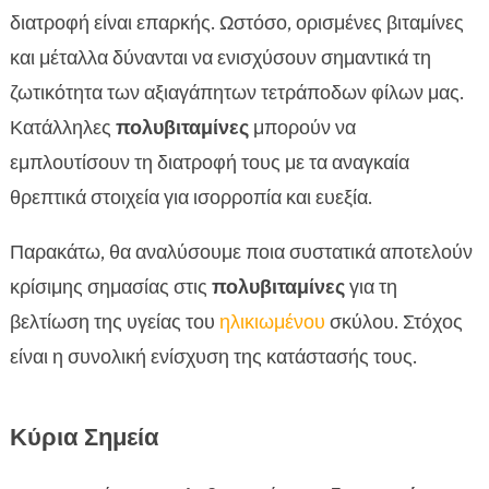
Βιταμίνη D και υγεία των οστών
διατροφή είναι επαρκής. Ωστόσο, ορισμένες βιταμίνες

Ο ρόλος της βιταμίνης E
και μέταλλα δύνανται να ενισχύσουν σημαντικά τη

Οι πολυβιταμίνες για ηλικιωμένους σκύλους
ζωτικότητα των αξιαγάπητων τετράποδων φίλων μας.

Ασβέστιο και μαγνήσιο για υγιή οστά
Κατάλληλες
πολυβιταμίνες
μπορούν να

Ψευδάργυρος και η υγεία της επιδερμίδας

εμπλουτίσουν τη διατροφή τους με τα αναγκαία
Σίδηρος και ο σχηματισμός αιμοσφαιρίων

θρεπτικά στοιχεία για ισορροπία και ευεξία.
Ωμέγα-3 λιπαρά οξέα

Παρακάτω, θα αναλύσουμε ποια συστατικά αποτελούν
Γλυκοζαμίνη και χονδροϊτίνη για τις αρθρώσεις

κρίσιμης σημασίας στις
πολυβιταμίνες
για τη
Συστατικά που πρέπει να αποφεύγονται

βελτίωση της υγείας του
ηλικιωμένου
σκύλου. Στόχος
Πολυβιταμίνες έναντι μονοβιταμινών

είναι η συνολική ενίσχυση της κατάστασής τους.
CricksyDog: Μια εξαιρετική επιλογή για τον

σκύλο σας
FAQ

Κύρια Σημεία