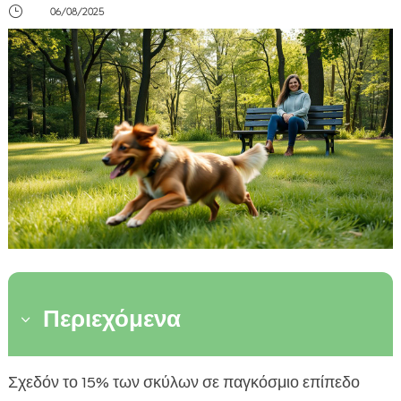
}
06/08/2025
Περιεχόμενα
3
Τι Είναι η Υπερκινητικότητα Σκύλου
Σχεδόν το 15% των σκύλων σε παγκόσμιο επίπεδο
