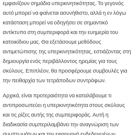
Ποια Είναι τα Συμπτώματα της
εμφανίζουν σημάδια υπερκινητικότητας. Το γεγονός

Υπερκινητικότητας
αυτό μπορεί να φαίνεται ασυνήθιστο, αλλά η εν λόγω
Αιτίες της Υπερκινητικότητας στους Σκύλους

κατάσταση μπορεί να οδηγήσει σε σημαντικό
Διαφορές Μεταξύ Υπερκινητικότητας και

αντίκτυπο στη συμπεριφορά και την ευημερία του
Κανονικής Δραστηριότητας
κατοικίδιου μας. Θα εξετάσουμε μεθόδους
Πώς να Κατανοήσουμε το Σκύλο μας

αντιμετώπισης της υπερκινητικότητας, εστιάζοντας στη
Τεχνικές Χαλάρωσης για Υπερκινητικούς

δημιουργία ενός περιβάλλοντος ηρεμίας για τους
Σκύλους
σκύλους. Επιπλέον, θα προσφέρουμε συμβουλές για
Η Σημασία της Διατροφής στην

την πειθαρχία των τετράποδων συντρόφων.
Υπερκινητικότητα
Επιλογή της Κατάλληλης Τροφής για τον Σκύλο

Αρχικά, είναι προτεραιότητα να καταλάβουμε τι
σας
αντιπροσωπεύει η υπερκινητικότητα στους σκύλους
Αντιμετώπιση υπερκινητικότητας σκύλων

και τις ρίζες αυτής της συμπεριφοράς. Αυτή η
Εκπαίδευση Υπερκινητικών Σκύλων

διαδικασία συμπεριλαμβάνει την αναγνώριση των
Η Επίδραση του Στρες στην Υπερκινητικότητα

συμπτωμάτων και την εφαρμογή ενδεδειγμένων