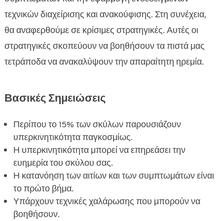
Φυσικές Θεραπείες και Συμπληρώματα για

Υπερκινητικούς Σκύλους
τεχνικών διαχείρισης και ανακούφισης. Στη συνέχεια,
Πότε να Αναζητήσετε Βοήθεια από
θα αναφερθούμε σε κρίσιμες στρατηγικές. Αυτές οι

Επαγγελματία
στρατηγικές σκοπεύουν να βοηθήσουν τα πιστά μας
Συμπέρασμα

τετράποδα να ανακαλύψουν την απαραίτητη ηρεμία.
FAQ

Βασικές Σημειώσεις
Περίπου το 15% των σκύλων παρουσιάζουν
υπερκινητικότητα παγκοσμίως.
Η υπερκινητικότητα μπορεί να επηρεάσει την
ευημερία του σκύλου σας.
Η κατανόηση των αιτίων και των συμπτωμάτων είναι
το πρώτο βήμα.
Υπάρχουν τεχνικές χαλάρωσης που μπορούν να
βοηθήσουν.