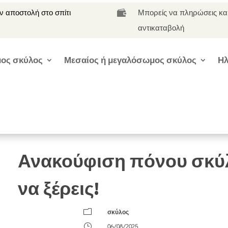
 αποστολή στο σπίτι
Μπορείς να πληρώσεις κα

αντικαταβολή
ος σκύλος
Μεσαίος ή μεγαλόσωμος σκύλος
Ηλ
Ανακούφιση πόνου σκύλ
να ξέρεις!
m
σκύλος
}
06/08/2025