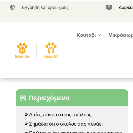
Εγγύηση εφ’ όρου ζωής
Δωρεάν


Κουτάβι
Μικρόσωμ
Περιεχόμενα
i
Αιτίες πόνου στους σκύλους

Σημάδια ότι ο σκύλος σας πονάει

Πρώτες ενέργειες για την ανακούφιση του
