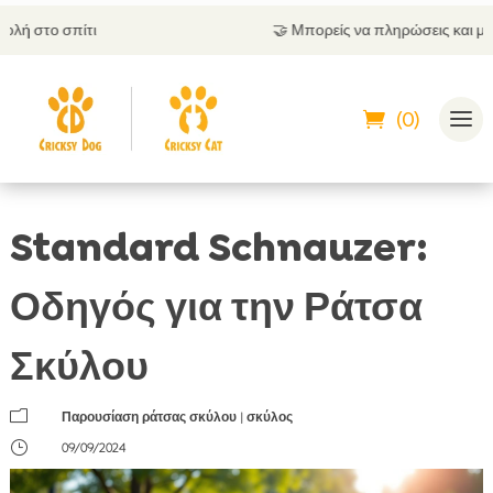
🤝
Μπορείς να πληρώσεις και με αντικαταβολή
(0)
Standard Schnauzer:
Οδηγός για την Ράτσα
Σκύλου
m
Παρουσίαση ράτσας σκύλου
|
σκύλος
}
09/09/2024