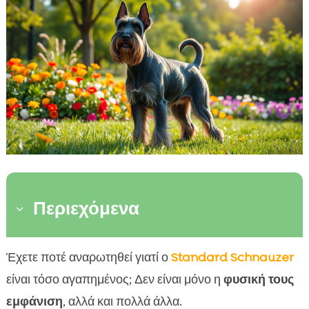
Περιεχόμενα
3
Ιστορία της Ράτσας Standard Schnauzer
Έχετε ποτέ αναρωτηθεί γιατί ο
Standard Schnauzer

Χαρακτηριστικά Εμφάνισης του Standard
είναι τόσο αγαπημένος; Δεν είναι μόνο η
φυσική τους

Schnauzer
εμφάνιση
, αλλά και πολλά άλλα.