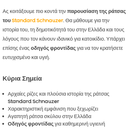
Προσωπικότητα και Συμπεριφορά

Ας κοιτάξουμε πιο κοντά την
παρουσίαση της ράτσας
Φροντίδα και Υγιεινή του Standard Schnauzer

του
Standard Schnauzer
. Θα μάθουμε για την
Συμβουλές Εκπαίδευσης για τον Standard

Schnauzer
ιστορία του, τη δημοτικότητά του στην Ελλάδα και τους
Διατροφή και Υγεία του Standard Schnauzer
λόγους που τον κάνουν ιδανικό για κατοικίδιο. Υπάρχει

Standard Schnauzer Παρουσίαση ράτσας
επίσης ένας
οδηγός φροντίδας
για να τον κρατήσετε

σκύλου
ευτυχισμένο και υγιή.
Ιδανικοί Ιδιοκτήτες για Standard Schnauzer

Ενδιαφέροντα Γεγονότα για Standard

Κύρια Σημεία
Schnauzer
Ταξιδεύοντας με Standard Schnauzer

Αρχαίες ρίζες και πλούσια ιστορία της ράτσας
Παιχνίδια και Δραστηριότητες για Standard

Standard Schnauzer
Schnauzer
Χαρακτηριστική εμφάνιση που ξεχωρίζει
Το CricksyDog – Άριστη Επιλογή για

Αγαπητή ράτσα σκύλου στην Ελλάδα
Σκυλοτροφές
Οδηγός φροντίδας
για καθημερινή υγιεινή