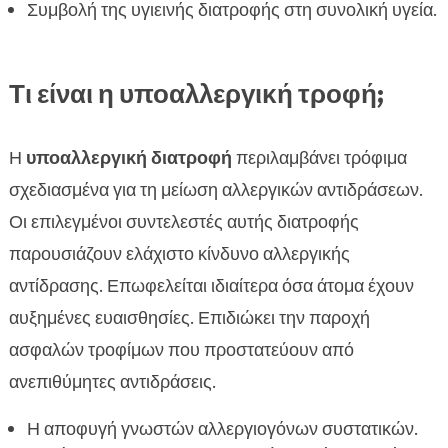
Προϊόντα περιποίησης Chloé
Συμβολή της υγιεινής διατροφής στη συνολική υγεία.

Τα πλεονεκτήματα της υποαλλεργικής τροφής

CricksyDog
Τι είναι η υποαλλεργική τροφή;
FAQ

Η
υποαλλεργική διατροφή
περιλαμβάνει τρόφιμα
σχεδιασμένα για τη μείωση αλλεργικών αντιδράσεων.
Οι επιλεγμένοι συντελεστές αυτής διατροφής
παρουσιάζουν ελάχιστο κίνδυνο αλλεργικής
αντίδρασης. Επωφελείται ιδιαίτερα όσα άτομα έχουν
αυξημένες ευαισθησίες. Επιδιώκει την παροχή
ασφαλών τροφίμων που προστατεύουν από
ανεπιθύμητες αντιδράσεις.
Η αποφυγή γνωστών αλλεργιογόνων συστατικών.