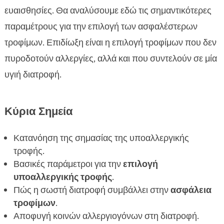
τροφής
ευαισθησίες. Θα αναλύσουμε εδώ τις σημαντικότερες
Κριτήρια επιλογής: πώς να επιλέξεις

παραμέτρους για την επιλογή των ασφαλέστερων
υποαλλεργική τροφή
τροφίμων. Επιδίωξη είναι η επιλογή τροφίμων που δεν
Η σημασία του διαβάσματος των ετικετών

πυροδοτούν αλλεργίες, αλλά και που συντελούν σε μία
Κοινά αλλεργιογόνα που πρέπει να

υγιή διατροφή.
αποφεύγονται
Ο ρόλος των βιταμινών και των μετάλλων

Προτεινόμενες υποαλλεργικές τροφές
Κύρια Σημεία

CricksyDog
Κατανόηση της σημασίας της υποαλλεργικής
Juliet: Ξηρά τροφή για μικρούς σκύλους

τροφής.
Ted: Ξηρά τροφή για μεσαίους και μεγάλους

Βασικές παράμετροι για την
επιλογή
σκύλους
υποαλλεργικής τροφής
.
Ely: Υγρές υποαλλεργικές τροφές

Πώς η σωστή διατροφή συμβάλλει στην
ασφάλεια
Κεράσματα Friky και MeatLover

τροφίμων
.
Twinky vitamines
Αποφυγή κοινών αλλεργιογόνων στη διατροφή.
