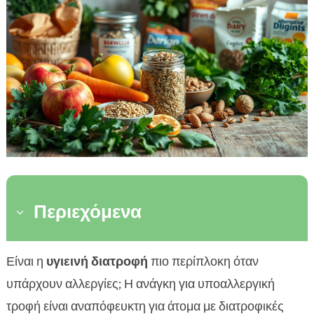
Περιεχόμενα
3
Τι είναι η υποαλλεργική τροφή;
Είναι η
υγιεινή διατροφή
πιο περίπλοκη όταν

Σημαντικά συστατικά στην υποαλλεργική τροφή
υπάρχουν αλλεργίες; Η ανάγκη για υποαλλεργική

Διαφορές μεταξύ υποαλλεργικής και κανονικής
τροφή είναι αναπόφευκτη για άτομα με διατροφικές
