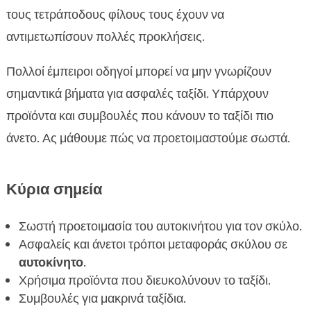
Προϊόντα που κάνουν το ταξίδι πιο άνετο

τους τετράποδους φίλους τους έχουν να
Προετοιμασία του σκύλου για το ταξίδι

αντιμετωπίσουν πολλές προκλήσεις.
Τι να έχετε μαζί σας στο ταξίδι

Πολλοί έμπειροι οδηγοί μπορεί να μην γνωρίζουν
Συμβουλές για μακρινά ταξίδια με τον σκύλο

σημαντικά βήματα για ασφαλές ταξίδι. Υπάρχουν
Ασφαλής και άνετη μεταφορά κατοικιδίου

σκύλου
προϊόντα και συμβουλές που κάνουν το ταξίδι πιο
Διαχείριση τού άγχους του σκύλου κατά τη
άνετο. Ας μάθουμε πώς να προετοιμαστούμε σωστά.

μεταφορά
Προϊόντα CricksyDog για υποαλλεργική

Κύρια σημεία
διατροφή στον δρόμο
Προϊόντα περιποίησης CricksyDog για το ταξίδι

Σωστή προετοιμασία του αυτοκινήτου για τον σκύλο.
Μέτρα ασφάλειας κατά τη μεταφορά σκύλου

Ασφαλείς και άνετοι τρόποι μεταφοράς σκύλου σε
Προετοιμασία για έκτακτες ανάγκες

αυτοκίνητο
.
Συμβουλές για να διατηρήσετε την καμπίνα
Χρήσιμα προϊόντα που διευκολύνουν το ταξίδι.

καθαρή
Συμβουλές για μακρινά ταξίδια.