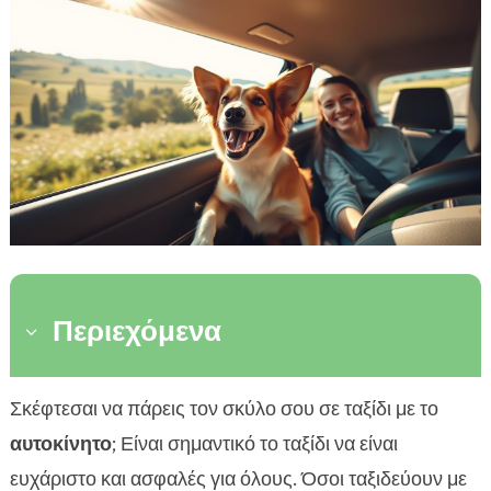
Περιεχόμενα
3
Προετοιμασία του αυτοκινήτου για τον σκύλο
Σκέφτεσαι να πάρεις τον σκύλο σου σε ταξίδι με το

Μεταφορά σκύλου σε αυτοκίνητο: Βασικά
αυτοκίνητο
; Είναι σημαντικό το ταξίδι να είναι

βήματα ασφάλειας
ευχάριστο και ασφαλές για όλους. Όσοι ταξιδεύουν με