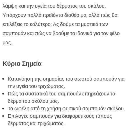
Οδηγίες για σωστή χρήση σαμπουάν για

λάμψη και την υγεία του δέρματος του σκύλου.
σκύλους
Υπάρχουν πολλά προϊόντα διαθέσιμα, αλλά πώς θα
Σαμπουάν για κουτάβια

επιλέξεις το καλύτερο; Ας δούμε τα μυστικά των
Premium σαμπουάν σκύλου

σαμπουάν και πώς να βρούμε το ιδανικό για τον φίλο
Σαμπουάν που βοηθούν στην αντιμετώπιση της

μας.
πιτυρίδας
Σαμπουάν για σκύλους με ευαίσθητο δέρμα

Καλύτερα σαμπουάν για σκύλους σύμφωνα με
Κύρια Σημεία

τις κριτικές
Κατανόηση της σημασίας του σωστού σαμπουάν για
Κατάλληλες πρακτικές για υγιές δέρμα σκύλου

την υγεία του τριχώματος.
Τι πρέπει να περιέχει ένα καλό σαμπουάν για

Πώς τα συστατικά του σαμπουάν επηρεάζουν το
σκύλους
δέρμα του σκύλου μας.
Ποια συχνότητα είναι η κατάλληλη για το

Τα ωφέλη από τη χρήση φυσικού σαμπουάν σκύλου.
λούσιμο σκύλου
Επιλογές σαμπουάν για διαφορετικούς τύπους
Ασφαλή σαμπουάν για σκύλους με αλλεργίες

δέρματος και τριχώματος.