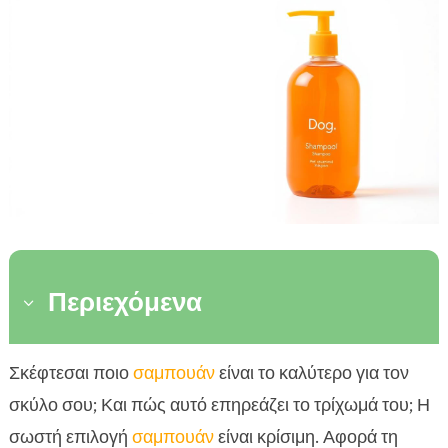
Περιεχόμενα
3
Επιλογή του κατάλληλου σαμπουάν για το
Σκέφτεσαι ποιο
σαμπουάν
είναι το καλύτερο για τον

σκύλο σας
σκύλο σου; Και πώς αυτό επηρεάζει το τρίχωμά του; Η
Οι διαφορετικοί τύποι σαμπουάν για σκύλους

σωστή επιλογή
σαμπουάν
είναι κρίσιμη. Αφορά τη