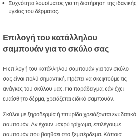
Οι μύθοι για το σαμπουάν για σκύλους
Συχνότητα λουσίματος για τη διατήρηση της ιδανικής

Συνδυάστε το σωστό σαμπουάν με τις σωστές
υγείας του δέρματος.

λιχουδιές και τροφές
Συμπέρασμα

Επιλογή του κατάλληλου
FAQ

σαμπουάν για το σκύλο σας
Η επιλογή του κατάλληλου σαμπουάν για τον σκύλο
σας είναι πολύ σημαντική. Πρέπει να σκεφτούμε τις
ανάγκες του σκύλου μας. Για παράδειγμα, εάν έχει
ευαίσθητο δέρμα, χρειάζεται ειδικό σαμπουάν.
Σκύλοι με ξηροδερμία ή πιτυρίδα χρειάζονται ενυδατικό
σαμπουάν. Αν έχουν μακρύ τρίχωμα, επιλέγουμε
σαμπουάν που βοηθάει στο ξεμπέρδεμα. Κάποια