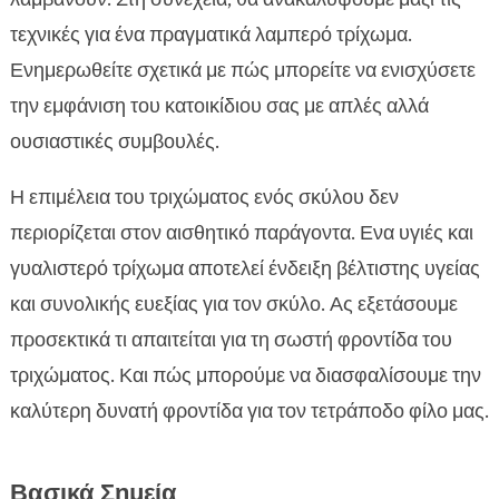
Ποιοτικά τροφές από την CricksyDog
τεχνικές για ένα πραγματικά λαμπερό τρίχωμα.

Υποαλλεργικές λύσεις τροφής
Ενημερωθείτε σχετικά με πώς μπορείτε να ενισχύσετε

Χρήση κατάλληλης σαμπουάν και βάλσαμου

την εμφάνιση του κατοικίδιου σας με απλές αλλά
Το καθημερινό βούρτσισμα

ουσιαστικές συμβουλές.
Σωστή ψυχολογία και στρες

Η επιμέλεια του τριχώματος ενός σκύλου δεν
Οι εκπαιδευτικές ασκήσεις

περιορίζεται στον αισθητικό παράγοντα. Ενα υγιές και
Πώς να έχει ο σκύλος λαμπερό τρίχωμα

γυαλιστερό τρίχωμα αποτελεί ένδειξη βέλτιστης υγείας
Επιλογή των σωστών συμπληρωμάτων

διατροφής
και συνολικής ευεξίας για τον σκύλο. Ας εξετάσουμε
FAQ
προσεκτικά τι απαιτείται για τη σωστή φροντίδα του

τριχώματος. Και πώς μπορούμε να διασφαλίσουμε την
καλύτερη δυνατή φροντίδα για τον τετράποδο φίλο μας.
Βασικά Σημεία