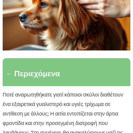
Περιεχόμενα
3
Σημασία της καλής διατροφής
Ποτέ αναρωτηθήκατε γιατί κάποιοι σκύλοι διαθέτουν

Συμβουλές για την περιποίηση του τριχώματος
ένα εξαιρετικά γυαλιστερό και υγιές τρίχωμα σε

Η σημασία της άσκησης
αντίθεση με άλλους; Η αιτία εντοπίζεται στην άρτια

Χρήση των σωστών προϊόντων
φροντίδα και στην προσεγμένη διατροφή που

Φυσικά έλαια και η επίδρασή τους
λαμβάνουν. Στη συνέχεια, θα ανακαλύψουμε μαζί τις
