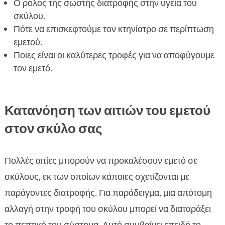
Ο ρόλος της σωστής διατροφής στην υγεία του
Ted ξηρή τροφή για μεσαία και μεγάλα σκυλιά

σκύλου.
Ely υγρή τροφή
Πότε να επισκεφτούμε τον κτηνίατρο σε περίπτωση

εμετού.
Friky και MeatLover λιχουδιές

Ποιες είναι οι καλύτερες τροφές για να αποφύγουμε
FAQ

τον εμετό.
Κατανόηση των αιτιών του εμετού
στον σκύλο σας
Πολλές αιτίες μπορούν να προκαλέσουν εμετό σε
σκύλους, εκ των οποίων κάποιες σχετίζονται με
παράγοντες διατροφής. Για παράδειγμα, μια απότομη
αλλαγή στην τροφή του σκύλου μπορεί να διαταράξει