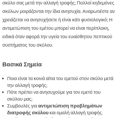
σας
σκύλο σας μετά την αλλαγή τροφής; Πολλοί κηδεμόνες
Πότε είναι ανησυχητικό ο έμετος μετά την

σκύλων μοιράζονται την ίδια ανησυχία. Αναρωτιέστε αν
αλλαγή τροφής;
χρειάζεται να ανησυχήσετε ή είναι κάτι φυσιολογικό; Η
Πώς να αλλάξετε τροφή χωρίς να προκαλέσετε

αντιμετώπιση του εμέτου μπορεί να είναι περίπλοκη,
έμετο στον σκύλο
ειδικά όταν αφορά την υγεία του ευαίσθητου πεπτικού
Ο ρόλος της διατροφής στην υγεία του σκύλου

συστήματος του σκύλου.
σας
Τι να κάνετε αν ο σκύλος σας κάνει εμετό μετά

την αλλαγή τροφής
Βασικά Σημεία
Πότε να επισκεφτείτε τον κτηνίατρό σας

Συμβουλές για να βοηθήσετε τον σκύλο σας να
Ποια είναι τα κοινά αίτια του εμετού στον σκύλο μετά

προσαρμοστεί στη νέα τροφή
την αλλαγή τροφής;
Πότε πρέπει να ανησυχούμε για τον εμετό του
Ποιες τροφές είναι καλύτερες για να αποφύγετε

σκύλου μας;
τον έμετο
Συμβουλές για
αντιμετώπιση προβλημάτων
Εισαγωγή στα προϊόντα CricksyDog

διατροφής σκύλου
και ομαλή αλλαγή τροφής.
Juliet ξηρή τροφή για μικρά σκυλιά
