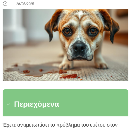
}
28/05/2025
Περιεχόμενα
3
Κατανόηση των αιτιών του εμετού στον σκύλο
Έχετε αντιμετωπίσει το πρόβλημα του εμέτου στον
