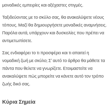
σου
μοναδικές εμπειρίες και αξέχαστες στιγμές.
Προετοιμασία για τον νομαδικό τρόπο ζωής με

σκύλο
Ταξιδεύοντας με το σκύλο σας, θα ανακαλύψετε νέους
Καλύτεροι προορισμοί για ταξίδια με σκύλο

τόπους. Μαζί θα δημιουργήσετε μοναδικές αναμνήσεις.
Ταξιδιωτικές συμβουλές για περιπλανώμενη

Παρόλα αυτά, υπάρχουν και δυσκολίες που πρέπει να
ζωή με σκύλο
αντιμετωπίσετε.
Οικονομικός προγραμματισμός για νομάδες με

κατοικίδιο
Σας ενδιαφέρει το τι προσφέρει και τι απαιτεί η
Tips για ασφαλείς περιπλανήσεις με το σκύλο

νομαδική ζωή με σκύλο; Σ’ αυτό το άρθρο θα μάθετε τα
σας
πάντα που θελετε να γνωρίζετε. Ετοιμαστείτε να
Πώς να διατηρήσετε υγιές το σκύλο σας εν

ανακαλύψετε πώς μπορείτε να κάνετε αυτό τον τρόπο
κινήσει
ζωής δικό σας.
CricksyDog: Ιδανική διατροφή για νομαδικούς

σκύλους
Κοινωνικοποίηση του σκύλου σας κατά τη
Κύρια Σημεία

διάρκεια των ταξιδιών