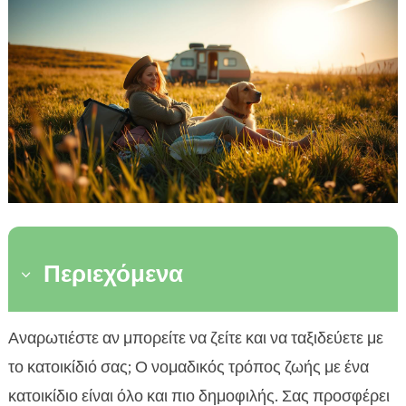
Περιεχόμενα
3
Εισαγωγή στον νομαδικό τρόπο ζωής με
Αναρωτιέστε αν μπορείτε να ζείτε και να ταξιδεύετε με

κατοικίδιο
το κατοικίδιό σας; Ο νομαδικός τρόπος ζωής με ένα
Οφέλη του να ζεις περιπλανώμενα με το σκύλο

κατοικίδιο είναι όλο και πιο δημοφιλής. Σας προσφέρει