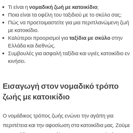
Ενσωμάτωση καθημερινών ρουτινών στον
Τι είναι η
νομαδική ζωή με κατοικίδιο
;

νομαδικό τρόπο ζωής
Ποια είναι τα οφέλη του ταξιδιού με το σκύλο σας;
Πώς να προετοιμαστείτε για μια περιπλανώμενη ζωή
Αντιμετώπιση του άγχους στο σκύλο σας κατά

με κατοικίδιο.
τα ταξίδια
Καλύτεροι προορισμοί για
ταξίδια με σκύλο
στην
Πώς να βρείτε κτηνιατρική φροντίδα εν κινήσει

Ελλάδα και διεθνώς.
Νομαδικός τρόπος ζωής με σκύλο: Συμβουλές

Συμβουλές για ασφαλή ταξίδια και υγιές κατοικίδιο εν
για ταξίδια σε φύση
κινήσει.
FAQ

Εισαγωγή στον νομαδικό τρόπο
ζωής με κατοικίδιο
Ο νομάδικος τρόπος ζωής ενώνει την αγάπη για
περιπέτεια και την αφοσίωση στα κατοικίδια μας. Ζούμε