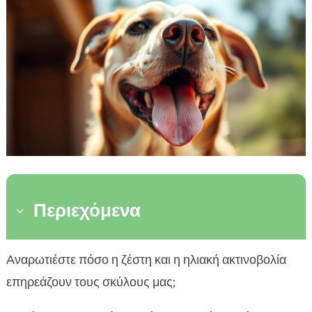
Περιεχόμενα
3
Τι είναι η ηλίαση στους σκύλους
Αναρωτιέστε πόσο η ζέστη και η ηλιακή ακτινοβολία

Αίτια της ηλίασης στους σκύλους
επηρεάζουν τους σκύλους μας;

Πρόληψη και προστασία από την ηλίαση
