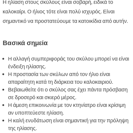
Η ηλίαση στους σκύλους είναι σοβαρή, ειδικά το
Τι να κάνετε αν ο σκύλος σας πάθει ηλίαση

καλοκαίρι. Ο ήλιος τότε είναι πολύ ισχυρός. Είναι
Πώς να προστατέψετε το σκύλο σας από τον

σημαντικό να προστατεύουμε τα κατοικίδια από αυτήν.
ήλιο
Συμβουλές για ασφαλείς βόλτες το καλοκαίρι

Καλές συνήθεις κατά τις ζεστές περιόδους
Βασικά σημεία

Ηλίαση σε σκύλο: Πότε να επικοινωνήσετε με

τον κτηνίατρο
Η αλλαγή συμπεριφοράς του σκύλου μπορεί να είναι
ένδειξη ηλίασης.
Επιπτώσεις της ηλιακής ακτινοβολίας στους

Η προστασία των σκύλων από τον ήλιο είναι
σκύλους
απαραίτητη κατά τη διάρκεια του καλοκαιριού.
Υποψία ηλίασης σε σκύλο: Συμπτώματα και

Βεβαιωθείτε ότι ο σκύλος σας έχει πάντα πρόσβαση
ενδείξεις
σε δροσερό και σκιερό μέρος.
Διατροφή και προστασία από ηλίαση

Η άμεση επικοινωνία με τον κτηνίατρο είναι κρίσιμη
CricksyDog προϊόντα για την ευεξία των

αν υποπτεύεστε ηλίαση.
σκύλων
Η καλή ενυδάτωση είναι σημαντική για την πρόληψη
Επιλογή και χρήση αντηλιακών για σκύλους
της ηλίασης.
