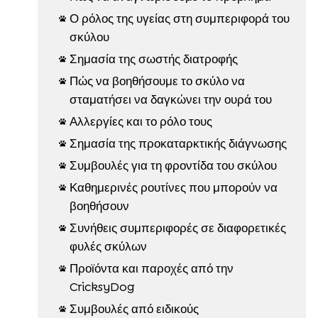
Ο ρόλος της υγείας στη συμπεριφορά του

σκύλου
Σημασία της σωστής διατροφής

Πώς να βοηθήσουμε το σκύλο να

σταματήσει να δαγκώνει την ουρά του
Αλλεργίες και το ρόλο τους

Σημασία της προκαταρκτικής διάγνωσης

Συμβουλές για τη φροντίδα του σκύλου

Καθημερινές ρουτίνες που μπορούν να

βοηθήσουν
Συνήθεις συμπεριφορές σε διαφορετικές

φυλές σκύλων
Προϊόντα και παροχές από την

CricksyDog
Συμβουλές από ειδικούς
