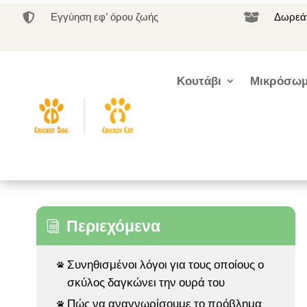
Εγγύηση εφ’ όρου ζωής
Δωρεάν


Κουτάβι
Μικρόσωμ
Περιεχόμενα
i
Συνηθισμένοι λόγοι για τους οποίους ο

σκύλος δαγκώνει την ουρά του
Πώς να αναγνωρίσουμε το πρόβλημα
