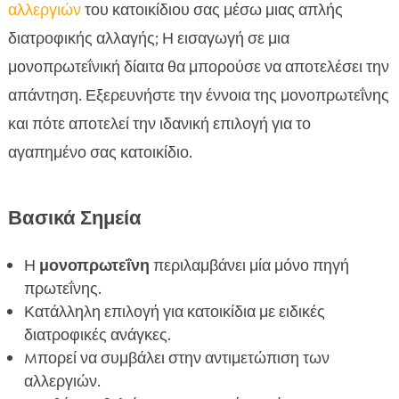
Πλεονεκτήματα της Μονοπρωτεΐνης στη
αλλεργιών
του κατοικίδιου σας μέσω μιας απλής

Διατροφή
διατροφικής αλλαγής; Η εισαγωγή σε μια
Κοινοί Τύποι Μονοπρωτεΐνικών Διαιτών

μονοπρωτεΐνική δίαιτα θα μπορούσε να αποτελέσει την
Πότε να Επιλέξετε Μονοπρωτεΐνική Δίαιτα για το

απάντηση. Εξερευνήστε την έννοια της μονοπρωτεΐνης
Κατοικίδιο σας
και πότε αποτελεί την ιδανική επιλογή για το
Πώς να Εισάγετε Μια Μονοπρωτεΐνική Δίαιτα

αγαπημένο σας κατοικίδιο.
Τι σημαίνει μονοπρωτεΐνη;

Επιλογή Υψηλής Ποιότητας Μονοπρωτεΐνικής

Βασικά Σημεία
Τροφής
Μονοπρωτεΐνη και Σκύλοι

Η
μονοπρωτεΐνη
περιλαμβάνει μία μόνο πηγή
Ειδικές Συστάσεις: CricksyDog

πρωτεΐνης.
Σημάδια Ότι η Μονοπρωτεΐνική Δίαιτα

Κατάλληλη επιλογή για κατοικίδια με ειδικές
Λειτουργεί
διατροφικές ανάγκες.
Πιθανοί Κίνδυνοι και Προβλήματα

Mπορεί να συμβάλει στην αντιμετώπιση των
Συμβουλές για Αγορά Μονοπρωτεΐνικών
αλλεργιών.
