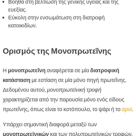
Προϊόντων
Βοηθά στη βελτίωση της γενικής υγείας και της
ευεξίας.
FAQ

Εύκολη στην ενσωμάτωση στη διατροφή
κατοικιδίων.
Ορισμός της Μονοπρωτεΐνης
Η
μονοπρωτεΐνη
αναφέρεται σε μία
διατροφική
κατάσταση
με εστίαση σε μία μόνο πηγή πρωτεΐνης.
Δεδομένου αυτού,
μονοπρωτεϊνική τροφή
χαρακτηρίζεται από την παρουσία μόνο ενός είδους
πρωτεΐνης, όπως είναι το κοτόπουλο, το ψάρι ή το
αρνί
.
Υπάρχει σημαντική διαφορά μεταξύ των
μονοπρωτεϊνικών
και των πολυπρωτεϊνικών τροφών.