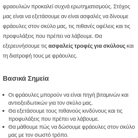
Πιθανά οφέλη της φράουλας για τον σκύλο

φραουλιών προκαλεί συχνά ερωτηματισμούς. Στόχος
Πιθανοί κίνδυνοι και προφυλάξεις

μας είναι να εξετάσουμε αν είναι ασφαλές να δίνουμε
Πώς να δώσετε φράουλες στο σκύλο σωστά

φράουλες στον σκύλο μας, τις πιθανές οφέλεις και τις
Σκύλος φράουλα: Μια ασφαλής επιλογή;

προφυλάξεις που πρέπει να λάβουμε. Θα
Πότε να αποφεύγετε να δίνετε φράουλες στο

εξερευνήσουμε τις
ασφαλείς τροφές για σκύλους
και
σκύλο
τη διατροφή τους με φράουλες.
Άλλες φρούτες που είναι ασφαλείς για τους

σκύλους
Αναγνωρίστε σημάδια αλλεργίας ή δυσανεξίας
Βασικά Σημεία

Όταν χρειάζεται να συμβουλευτείτε τον

κτηνίατρο
Οι φράουλες μπορούν να είναι πηγή βιταμινών και
αντιοξειδωτικών για τον σκύλο μας.
Οι διαφορές των φράουλων από άλλες

Θα εξετάσουμε τους πιθανούς κινδύνους και τις
λιχουδιές
προφυλάξεις που πρέπει να λάβουμε.
Σπιτικές συνταγές με φράουλες για σκύλους

Θα μάθουμε πώς να δώσουμε φράουλες στον σκύλο
Προσθέτοντας CricksyDog τροφές για μια

μας με τον σωστό τρόπο.