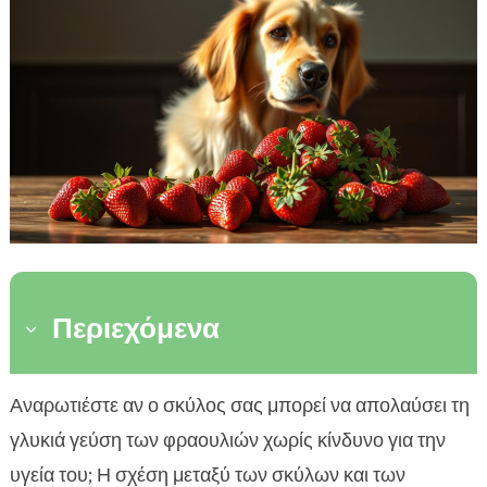
Περιεχόμενα
3
Γιατί οι φράουλες είναι ωφέλιμες;
Αναρωτιέστε αν ο σκύλος σας μπορεί να απολαύσει τη

Μπορεί ο σκύλος να φάει φράουλες με απόλυτη
γλυκιά γεύση των φραουλιών χωρίς κίνδυνο για την

ασφάλεια;
υγεία του; Η σχέση μεταξύ των σκύλων και των