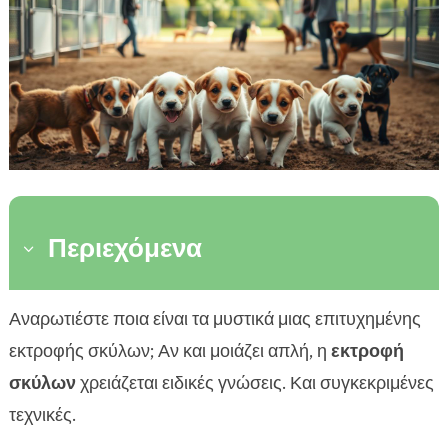
Περιεχόμενα
3
Εισαγωγή στην εκτροφή σκύλων
Αναρωτιέστε ποια είναι τα μυστικά μιας επιτυχημένης

Πώς να επιλέξετε τον κατάλληλο σκύλο
εκτροφής σκύλων; Αν και μοιάζει απλή, η
εκτροφή

Οι καλύτερες τεχνικές εκτροφής σκύλων
σκύλων
χρειάζεται ειδικές γνώσεις. Και συγκεκριμένες

Συμβουλές για την εκτροφή σκύλων
τεχνικές.

Ποικιλίες σκύλων για εκτροφή
