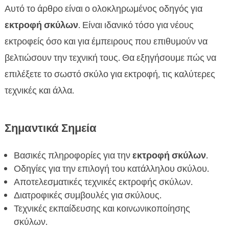
Αυτό το άρθρο είναι ο ολοκληρωμένος οδηγός για
Πώς να εκπαιδεύσετε τον σκύλο σας

εκτροφή σκύλων
. Είναι ιδανικό τόσο για νέους
Η σημασία της διατροφής των σκύλων

εκτροφείς όσο και για έμπειρους που επιθυμούν να
Προτεινόμενα προϊόντα διατροφής για σκύλους

βελτιώσουν την τεχνική τους. Θα εξηγήσουμε πώς να
Προσφορά εκπαίδευσης σκύλων

επιλέξετε το σωστό σκύλο για εκτροφή, τις καλύτερες
Κοινωνικοποίηση των σκύλων

τεχνικές και άλλα.
Τα κοινά προβλήματα στην εκτροφή σκύλων

Η σημασία της άσκησης των σκύλων

Η σχέση ανθρώπου και σκύλου
Σημαντικά Σημεία

FAQ

Βασικές πληροφορίες για την
εκτροφή σκύλων
.
Οδηγίες για την επιλογή του κατάλληλου σκύλου.
Αποτελεσματικές τεχνικές εκτροφής σκύλων.
Διατροφικές συμβουλές για σκύλους.
Τεχνικές εκπαίδευσης και κοινωνικοποίησης
σκύλων.