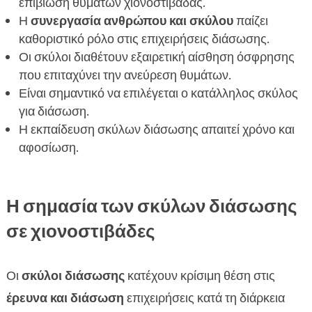
επιβίωση θυμάτων χιονοστιβάδας.
Εκπαίδευση σκύλου για αντιμετώπιση έκτακτων

Η
συνεργασία ανθρώπου και σκύλου
παίζει
αναγκών
καθοριστικό ρόλο στις επιχειρήσεις διάσωσης.
Σωστή διατροφή και φροντίδα σκύλων
Οι σκύλοι διαθέτουν εξαιρετική αίσθηση όσφρησης

διάσωσης
που επιταχύνει την ανεύρεση θυμάτων.
Είναι σημαντικό να επιλέγεται ο κατάλληλος σκύλος
FAQ

για διάσωση.
Η εκπαίδευση σκύλων διάσωσης απαιτεί χρόνο και
αφοσίωση.
Η σημασία των σκύλων διάσωσης
σε χιονοστιβάδες
Οι
σκύλοι διάσωσης
κατέχουν κρίσιμη θέση στις
έρευνα και διάσωση
επιχειρήσεις κατά τη διάρκεια