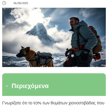
}
06/08/2025
Περιεχόμενα
3
Η σημασία των σκύλων διάσωσης σε
Γνωρίζατε ότι το 93% των θυμάτων χιονοστιβάδας που
