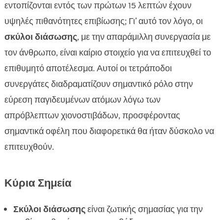
χιονοστιβάδες
εντοπίζονται εντός των πρώτων 15 λεπτών έχουν
Η επιλογή του κατάλληλου σκύλου για διάσωση

υψηλές πιθανότητες επιβίωσης; Γι’ αυτό τον λόγο, οι
Εκπαίδευση σκύλων για διάσωση από

σκύλοι διάσωσης
, με την απαράμιλλη συνεργασία με
χιονοστιβάδα
τον άνθρωπο, είναι καίριο στοιχείο για να επιτευχθεί το
Ο ρόλος του ανθρώπου συνοδού

επιθυμητό αποτέλεσμα. Αυτοί οι τετράποδοι
Εξοπλισμός για διάσωση από χιονοστιβάδα

συνεργάτες διαδραματίζουν σημαντικό ρόλο στην
Πώς λειτουργεί η διάσωση από χιονοστιβάδα με

εύρεση παγιδευμένων ατόμων λόγω των
σκύλο
απρόβλεπτων χιονοστιβάδων, προσφέροντας
Επιτυχείς περιπτώσεις διάσωσης από

σημαντικά οφέλη που διαφορετικά θα ήταν δύσκολο να
χιονοστιβάδα με σκύλο
επιτευχθούν.
Συχνές προκλήσεις και πώς να τις

αντιμετωπίσετε
Εξεύρεση και ανέρευση θυμάτων σε

Κύρια Σημεία
χιονοστιβάδες
Η σημασία της ταχύτητας στη διάσωση από

Σκύλοι διάσωσης
είναι ζωτικής σημασίας για την
χιονοστιβάδα