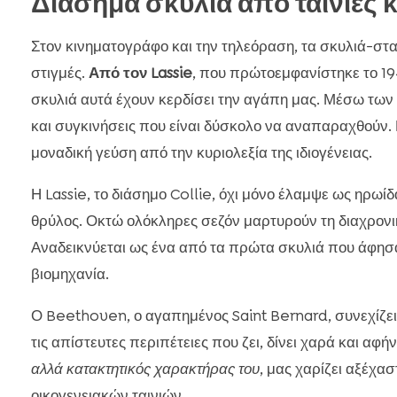
Διάσημα σκυλιά από ταινίες κ
Στον κινηματογράφο και την τηλεόραση, τα σκυλιά-στ
στιγμές.
Από τον Lassie
, που πρώτοεμφανίστηκε το 19
σκυλιά αυτά έχουν κερδίσει την αγάπη μας. Μέσω των
και συγκινήσεις που είναι δύσκολο να αναπαραχθούν. 
μοναδική γεύση από την κυριολεξία της ιδιογένειας.
Η Lassie, το διάσημο Collie, όχι μόνο έλαμψε ως ηρωίδ
θρύλος. Οκτώ ολόκληρες σεζόν μαρτυρούν τη διαχρονικ
Αναδεικνύεται ως ένα από τα πρώτα σκυλιά που άφησα
βιομηχανία.
Ο Beethoven, ο αγαπημένος Saint Bernard, συνεχίζει
τις απίστευτες περιπέτειες που ζει, δίνει χαρά και αφή
αλλά κατακτητικός χαρακτήρας του
, μας χαρίζει αξέχα
οικογενειακών ταινιών.