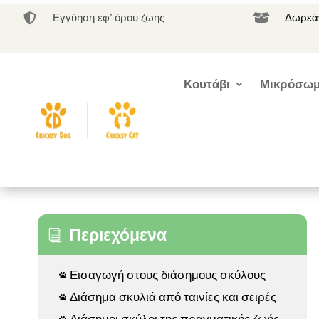
Εγγύηση εφ’ όρου ζωής
Δωρεάν


Κουτάβι
Μικρόσωμ
Περιεχόμενα
i
Εισαγωγή στους διάσημους σκύλους

Διάσημα σκυλιά από ταινίες και σειρές

Διάσημοι σκύλοι της πραγματικής ζωής
