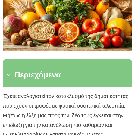
Περιεχόμενα
3
Τι είναι τα φυσικά συστατικά;
Έχετε αναλογιστεί τον κατακλυσμό της δημοτικότητας

Πλεονεκτήματα φυσικής τροφής
που έχουν οι τροφές με φυσικά συστατικά τελευταία;

Βασικές θρεπτικές ουσίες σε φυσικά τρόφιμα
Μήπως η έλξη μας προς την ιδέα τους έγκειται στην

Πώς να επιλέγεις φυσικές τροφές στην αγορά
επιδίωξη για την κατανάλωση πιο καθαρών και

Ο ρόλος των φυσικών τροφών στην ενίσχυση
υγιεινών τροφίμων; Επιστημονικές μελέτες
