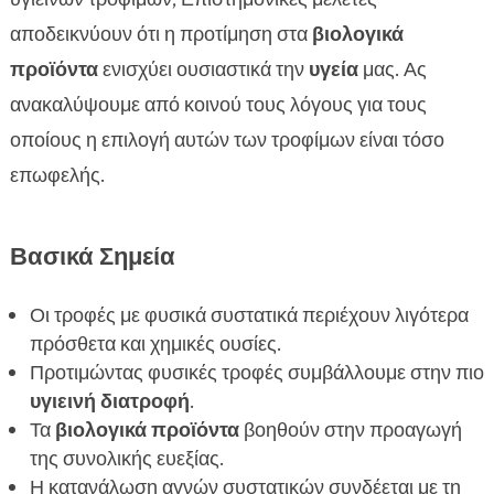
του ανοσοποιητικού συστήματος
αποδεικνύουν ότι η προτίμηση στα
βιολογικά
Φυσικές τροφές και ενέργεια

προϊόντα
ενισχύει ουσιαστικά την
υγεία
μας. Ας
Τροφές με φυσικά συστατικά για δέρμα και

ανακαλύψουμε από κοινού τους λόγους για τους
μαλλιά
οποίους η επιλογή αυτών των τροφίμων είναι τόσο
Επιλέγοντας φυσικές τροφές για το περιβάλλον

επωφελής.
Πώς οι φυσικές τροφές βελτιώνουν την πέψη

Σύγκριση φυσικών και επεξεργασμένων

τροφών
Βασικά Σημεία
Η σημασία της βιοποικιλότητας στις φυσικές

τροφές
Οι τροφές με φυσικά συστατικά περιέχουν λιγότερα
πρόσθετα και χημικές ουσίες.
CricksyDog: Επιλέγοντας φυσικά τρόφιμα για

Προτιμώντας φυσικές τροφές συμβάλλουμε στην πιο
τα κατοικίδια σας
υγιεινή διατροφή
.
Τα πλεονεκτήματα των σπιτικών φυσικών

Τα
βιολογικά προϊόντα
βοηθούν στην προαγωγή
τροφών
της συνολικής ευεξίας.
Τι πρέπει να αποφεύγουμε στις τροφές για να

Η κατανάλωση αγνών συστατικών συνδέεται με τη