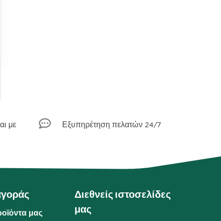

αι με
Εξυπηρέτηση πελατών 24/7
αγοράς
Διεθνείς ιστοσελίδες
μας
ροϊόντα μας