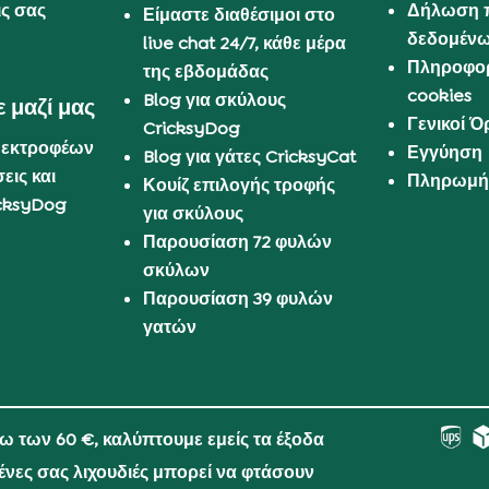
ις σας
Δήλωση 
Είμαστε διαθέσιμοι στο
δεδομέν
live chat 24/7, κάθε μέρα
Πληροφορ
της εβδομάδας
cookies
Blog για σκύλους
 μαζί μας
Γενικοί 
CricksyDog
 εκτροφέων
Εγγύηση
Blog για γάτες CricksyCat
εις και
Πληρωμή 
Κουίζ επιλογής τροφής
cksyDog
για σκύλους
Παρουσίαση 72 φυλών
σκύλων
Παρουσίαση 39 φυλών
γατών
νω των 60 €, καλύπτουμε εμείς τα έξοδα
μένες σας λιχουδιές μπορεί να φτάσουν