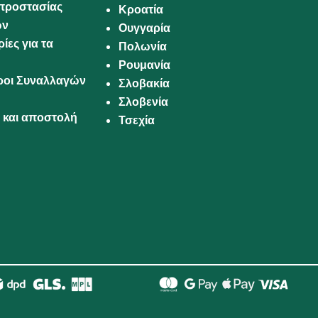
προστασίας
Κροατία
ων
Ουγγαρία
ίες για τα
Πολωνία
Ρουμανία
Όροι Συναλλαγών
Σλοβακία
Σλοβενία
και αποστολή
Τσεχία