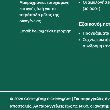
Οι αξιολογήσε
Μακροχρόνια, ευτυχισμένη
και υγιής ζωή για το
(30.000+)
τετράποδο μέλος της
οικογένειας.
Εξοικονόμησε
Email: hello@cricksydog.gr
Προγράμματα
Συχνές ερωτήσ
συνδρομή Cri
© 2026 CricksyDog & CricksyCat
| Για παραγγελίες ά
αποστολής. Αν παραγγείλεις έως τις 14:00, οι αγαπη