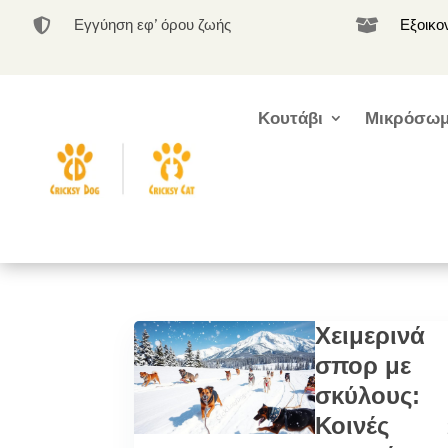
Εγγύηση εφ’ όρου ζωής
Εξοικο


Κουτάβι
Μικρόσωμ
Χειμερινά
σπορ με
σκύλους:
Κοινές