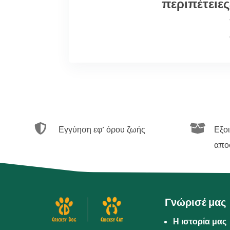
περιπέτειες


Εγγύηση εφ’ όρου ζωής
Εξο
απο
Γνώρισέ μας
Η ιστορία μας