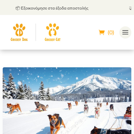
📦 Εξοικονόμησε στα έξοδα αποστολής
🤝
Μπο
(0)