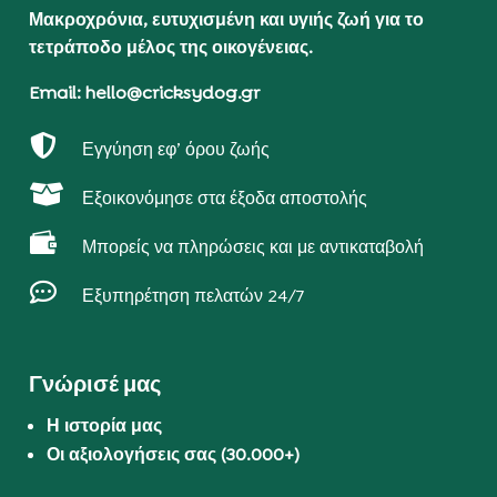
Μακροχρόνια, ευτυχισμένη και υγιής ζωή για το
τετράποδο μέλος της οικογένειας.
Email: hello@cricksydog.gr

Εγγύηση εφ’ όρου ζωής

Εξοικονόμησε στα έξοδα αποστολής

Μπορείς να πληρώσεις και με αντικαταβολή

Εξυπηρέτηση πελατών 24/7
Γνώρισέ μας
Η ιστορία μας
Οι αξιολογήσεις σας (30.000+)