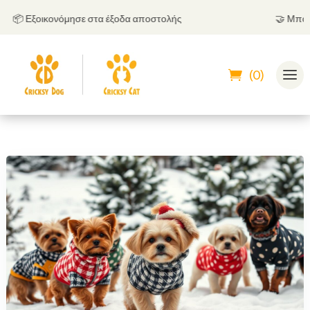
 Εξοικονόμησε στα έξοδα αποστολής
🤝
Μπορείς να
(0)