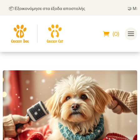
📦 Εξοικονόμησε στα έξοδα αποστολής
🤝
Μπορείς
(0)