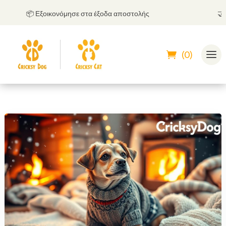
📦 Εξοικονόμησε στα έξοδα αποστολής
🤝
Μπο
(0)