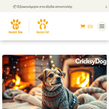
📦 Εξοικονόμησε στα έξοδα αποστολής
🤝
Μπο
(0)