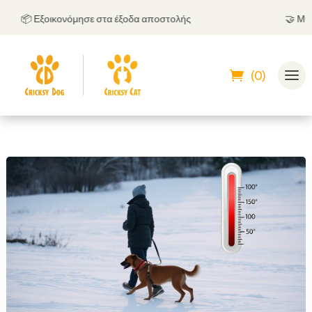
📦 Εξοικονόμησε στα έξοδα αποστολής
🤝
Μπορείς 
(0)