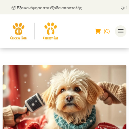
📦 Εξοικονόμησε στα έξοδα αποστολής
🤝
Μπορε
(0)