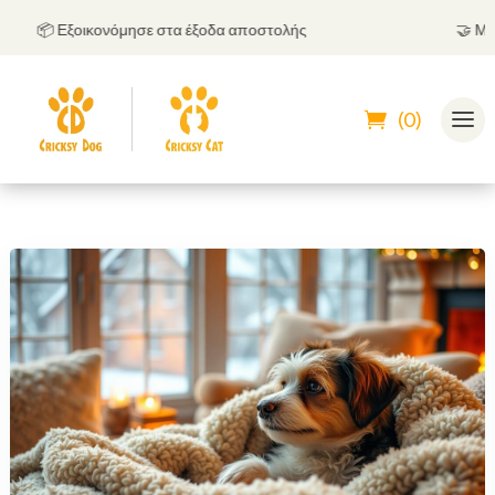
📦 Εξοικονόμησε στα έξοδα αποστολής
🤝
Μπορεί
(0)