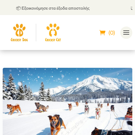
📦 Εξοικονόμησε στα έξοδα αποστολής
🤝
Μπο
(0)