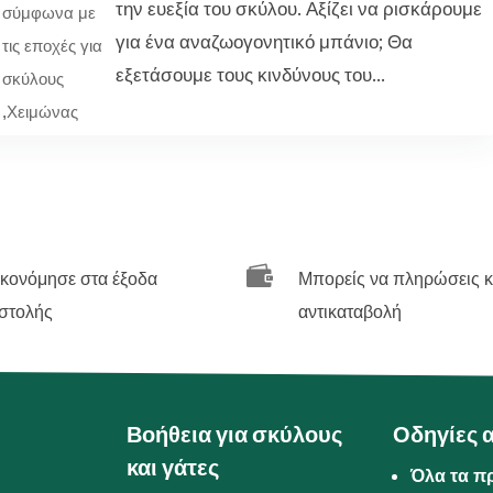
την ευεξία του σκύλου. Αξίζει να ρισκάρουμε
σύμφωνα με
α
για ένα αναζωογονητικό μπάνιο; Θα
τις εποχές για
εξετάσουμε τους κινδύνους του...
σκύλους
,
Χειμώνας

ικονόμησε στα έξοδα
Μπορείς να πληρώσεις κ
στολής
αντικαταβολή
Βοήθεια για σκύλους
Οδηγίες 
και γάτες
Όλα τα π