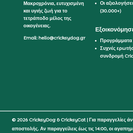
Οι αξιολογήσε
Μακροχρόνια, ευτυχισμένη
και υγιής ζωή για το
(30.000+)
τετράποδο μέλος της
οικογένειας.
Εξοικονόμησε
Email: hello@cricksydog.gr
Προγράμματα
Συχνές ερωτήσ
συνδρομή Cri
© 2026 CricksyDog & CricksyCat
| Για παραγγελίες ά
αποστολής. Αν παραγγείλεις έως τις 14:00, οι αγαπη