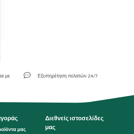

αι με
Εξυπηρέτηση πελατών 24/7
αγοράς
Διεθνείς ιστοσελίδες
μας
ροϊόντα μας