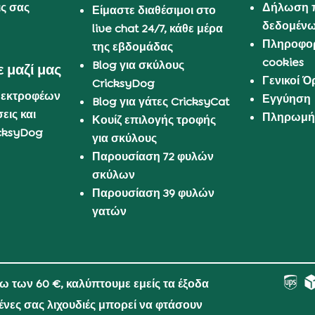
ις σας
Δήλωση 
Είμαστε διαθέσιμοι στο
δεδομέν
live chat 24/7, κάθε μέρα
Πληροφορ
της εβδομάδας
cookies
Blog για σκύλους
 μαζί μας
Γενικοί 
CricksyDog
 εκτροφέων
Εγγύηση
Blog για γάτες CricksyCat
εις και
Πληρωμή 
Κουίζ επιλογής τροφής
cksyDog
για σκύλους
Παρουσίαση 72 φυλών
σκύλων
Παρουσίαση 39 φυλών
γατών
νω των 60 €, καλύπτουμε εμείς τα έξοδα
μένες σας λιχουδιές μπορεί να φτάσουν