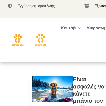
Εγγύηση εφ’ όρου ζωής
Εξοικο


Κουτάβι
Μικρόσωμ
Είναι
ασφαλές να
κάνετε
μπάνιο τον