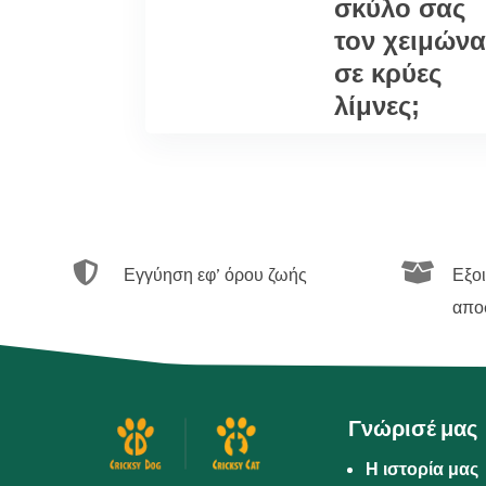
σκύλο σας
τον χειμών
σε κρύες
λίμνες;


Εγγύηση εφ’ όρου ζωής
Εξο
απο
Γνώρισέ μας
Η ιστορία μας