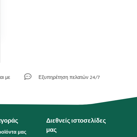
ι

αι με
Εξυπηρέτηση πελατών 24/7
αγοράς
Διεθνείς ιστοσελίδες
μας
ροϊόντα μας