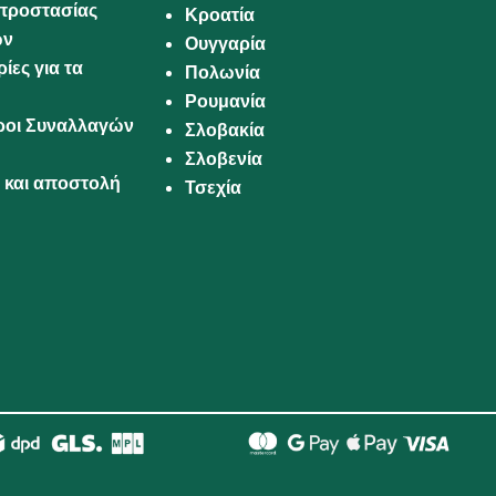
προστασίας
Κροατία
ων
Ουγγαρία
ίες για τα
Πολωνία
Ρουμανία
Όροι Συναλλαγών
Σλοβακία
Σλοβενία
και αποστολή
Τσεχία