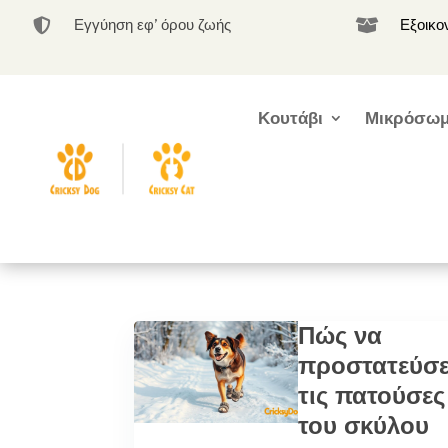
Εγγύηση εφ’ όρου ζωής
Εξοικο


Κουτάβι
Μικρόσωμ
Πώς να
προστατεύσε
τις πατούσες
του σκύλου