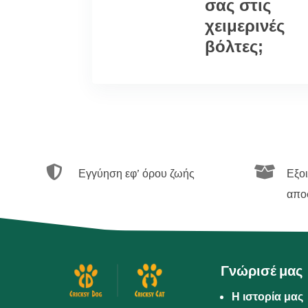
σας στις
χειμερινές
βόλτες;


Εγγύηση εφ’ όρου ζωής
Εξο
απο
Γνώρισέ μας
Η ιστορία μας