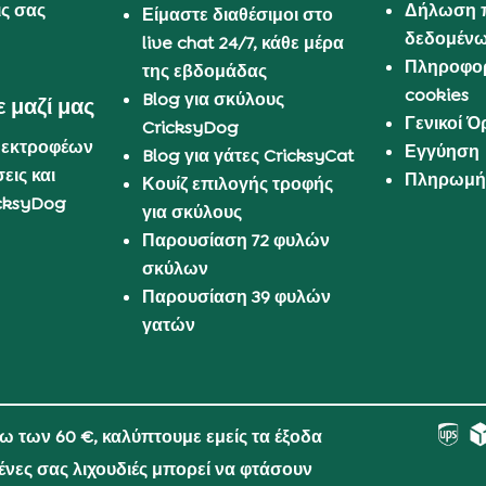
ις σας
Δήλωση 
Είμαστε διαθέσιμοι στο
δεδομέν
live chat 24/7, κάθε μέρα
Πληροφορ
της εβδομάδας
cookies
Blog για σκύλους
 μαζί μας
Γενικοί 
CricksyDog
 εκτροφέων
Εγγύηση
Blog για γάτες CricksyCat
εις και
Πληρωμή 
Κουίζ επιλογής τροφής
cksyDog
για σκύλους
Παρουσίαση 72 φυλών
σκύλων
Παρουσίαση 39 φυλών
γατών
νω των 60 €, καλύπτουμε εμείς τα έξοδα
μένες σας λιχουδιές μπορεί να φτάσουν