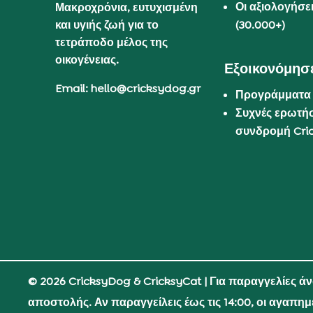
Οι αξιολογήσε
Μακροχρόνια, ευτυχισμένη
και υγιής ζωή για το
(30.000+)
τετράποδο μέλος της
οικογένειας.
Εξοικονόμησε
Email: hello@cricksydog.gr
Προγράμματα
Συχνές ερωτήσ
συνδρομή Cri
© 2026 CricksyDog & CricksyCat
| Για παραγγελίες ά
αποστολής. Αν παραγγείλεις έως τις 14:00, οι αγαπη