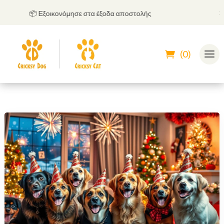
📦 Εξοικονόμησε στα έξοδα αποστολής
🤝
Μπ
(0)