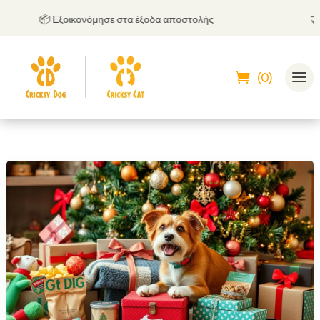
📦 Εξοικονόμησε στα έξοδα αποστολής
🤝
Μπ
(0)