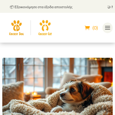
📦 Εξοικονόμησε στα έξοδα αποστολής
🤝
Μπορε
(0)