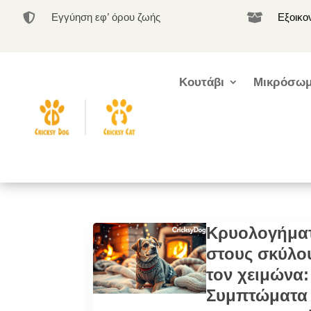
Εγγύηση εφ’ όρου ζωής
Εξοικο


Κουτάβι
Μικρόσωμ
Κρυολογήμα
στους σκύλο
τον χειμώνα:
Συμπτώματα