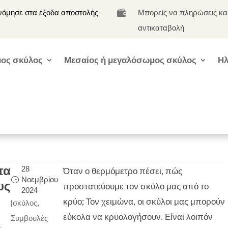
νόμησε στα έξοδα αποστολής
Μπορείς να πληρώσεις κα

αντικαταβολή
ος σκύλος
Μεσαίος ή μεγαλόσωμος σκύλος
Ηλ
τα
28
Όταν ο θερμόμετρο πέσει, πώς
Νοεμβρίου
υς
προστατεύουμε τον σκύλο μας από το
2024
κρύο; Τον χειμώνα, οι σκύλοι μας μπορούν
|
σκύλος
,
εύκολα να κρυολογήσουν. Είναι λοιπόν
Συμβουλές