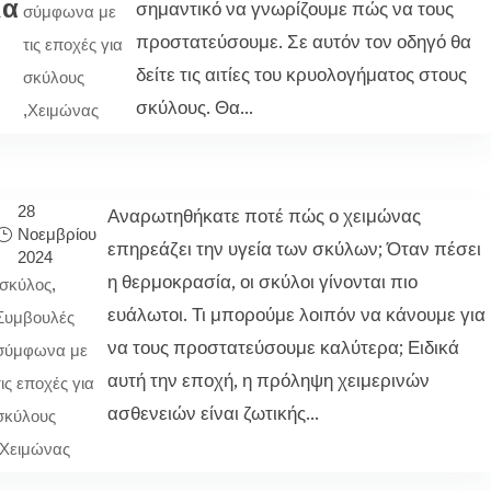
ία
σημαντικό να γνωρίζουμε πώς να τους
σύμφωνα με
προστατεύσουμε. Σε αυτόν τον οδηγό θα
τις εποχές για
δείτε τις αιτίες του κρυολογήματος στους
σκύλους
σκύλους. Θα...
,
Χειμώνας
28
Αναρωτηθήκατε ποτέ πώς ο χειμώνας
Νοεμβρίου
επηρεάζει την υγεία των σκύλων; Όταν πέσει
2024
η θερμοκρασία, οι σκύλοι γίνονται πιο
σκύλος
,
ευάλωτοι. Τι μπορούμε λοιπόν να κάνουμε για
Συμβουλές
να τους προστατεύσουμε καλύτερα; Ειδικά
σύμφωνα με
αυτή την εποχή, η πρόληψη χειμερινών
τις εποχές για
ασθενειών είναι ζωτικής...
σκύλους
Χειμώνας