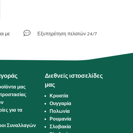

αι με
Εξυπηρέτηση πελατών 24/7
αγοράς
Διεθνείς ιστοσελίδες
μας
ροϊόντα μας
προστασίας
Κροατία
ων
Ουγγαρία
ίες για τα
Πολωνία
Ρουμανία
Όροι Συναλλαγών
Σλοβακία