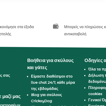

ικονόμησε στα έξοδα
Μπορείς να πληρώσεις κ
στολής
αντικαταβολή
Βοήθεια για σκύλους
Οδηγίες 
και γάτες
Όλα τα π
ις σας
Δήλωση 
Είμαστε διαθέσιμοι στο
δεδομέν
live chat 24/7, κάθε μέρα
Πληροφορ
της εβδομάδας
cookies
Blog για σκύλους
 μαζί μας
Γενικοί 
CricksyDog
 εκτροφέων