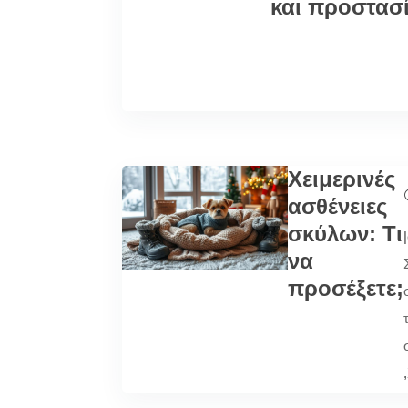
και προστασ
Χειμερινές
ασθένειες
σκύλων: Τι
|
να
προσέξετε;
,