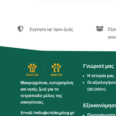


Εγγύηση εφ’ όρου ζωής
Εξο
απο
Γνώρισέ μας
Η ιστορία μας
Οι αξιολογήσε
Μακροχρόνια, ευτυχισμένη
και υγιής ζωή για το
(30.000+)
τετράποδο μέλος της
οικογένειας.
Εξοικονόμησε
Email: hello@cricksydog.gr
Προγράμματα