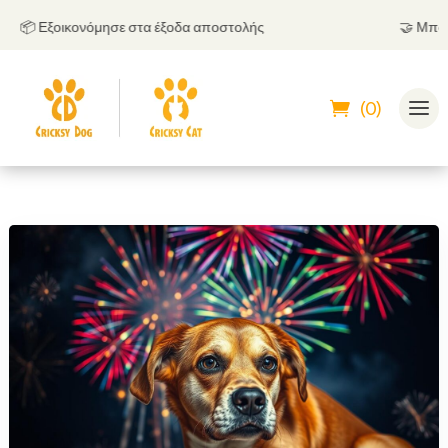
📦 Εξοικονόμησε στα έξοδα αποστολής
🤝
Μπορείς 
(0)